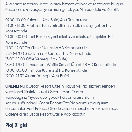
A la carte restoran ücretli olarak hizmet veriyor ve restorana bir gün
önceden rezervasyon yapılması gerekiyor. Minibar dolu ve ücretli.
07.00-10.00 Kahvaltı (Açık Büfe) Ana Restaurant
10:00-18:00 Pool Bar Tüm yerli alkollu ve alkolsuz içeçekler HD
Konseptinde
10.00-00.00 Lobi Bar Tüm yerli alkollu ve alkolsuz içeçekler HD
Konseptinde
11.00-12.00 Tea Time (Ücretsiz) HD Konseptinde
15.30-17.00 Snack Time (Ücretsiz ) HD Konseptinde
13.00-15.00 Öğle Yemeği (Açık Büfe)
15.30-17.00 Dondurma - Waffle Servisi (Ücretsiz) HD Konseptinde
10.00-00.00 Irish Bar (Ücretsiz) HD Konseptinde
19.00-21.30 Akşam Yemeği (Açık Büfe)
ÖNEMLİ NOT:
Oscar Resort Otel’in Havuz ve Plaj hizmetlerinden
yararlanabilirsiniz, Fakat Oscar Resort Otel’de
yapacağınız Yiyecek ve İçecek harcamaları sizlerin
sorumluluğundadır. Oscar Resort Otel’de yapmış olduğunuz
harcamalar, Vuni Palace Otel’de bulunan hesabınıza aktarılamaz.
Ödeme direk Oscar Resort Otel’e yapılacaktır.
Plaj Bilgisi