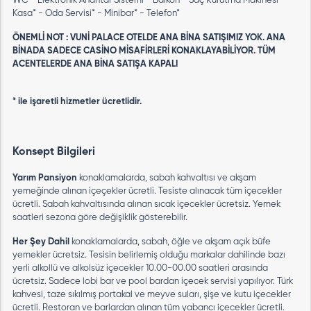
WC - Elektronik Anahtar Sistemi - Balkon - Saç Kurutma Makinesi -
Kasa* - Oda Servisi* - Minibar* - Telefon*
ÖNEMLİ NOT : VUNİ PALACE OTELDE ANA BİNA SATIŞIMIZ YOK. ANA
BİNADA SADECE CASİNO MİSAFİRLERİ KONAKLAYABİLİYOR. TÜM
ACENTELERDE ANA BİNA SATIŞA KAPALI
* ile işaretli hizmetler ücretlidir.
Konsept Bilgileri
Yarım Pansiyon
konaklamalarda, sabah kahvaltısı ve akşam
yemeğinde alınan içeçekler ücretli. Tesiste alınacak tüm içecekler
ücretli. Sabah kahvaltısında alınan sıcak içecekler ücretsiz. Yemek
saatleri sezona göre değişiklik gösterebilir.
Her Şey Dahil
konaklamalarda, sabah, öğle ve akşam açık büfe
yemekler ücretsiz. Tesisin belirlemiş olduğu markalar dahilinde bazı
yerli alkollü ve alkolsüz içecekler 10.00-00.00 saatleri arasında
ücretsiz. Sadece lobi bar ve pool bardan içecek servisi yapılıyor. Türk
kahvesi, taze sıkılmış portakal ve meyve suları, şişe ve kutu içecekler
ücretli. Restoran ve barlardan alınan tüm yabancı içecekler ücretli.