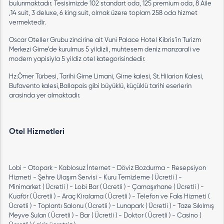
bulunmaktadır. Tesisimizde 102 standart oda, 125 premium oda, 8 Aile
,14 suit, 3 deluxe, 6 king suit, olmak üzere toplam 258 oda hizmet
vermektedir.
Oscar Oteller Grubu zincirine ait Vuni Palace Hotel Kibris’in Turizm
Merkezi Girne’de kurulmus 5 yildizli, muhtesem deniz manzarali ve
modern yapisiyla 5 yildiz otel kategorisindedir.
Hz.Ömer Türbesi, Tarihi Girne Limani, Girne kalesi, St.Hilarion Kalesi,
Bufavento kalesi,Ballapais gibi büyüklü, küçüklü tarihi eserlerin
arasinda yer almaktadir.
Otel Hizmetleri
Lobi - Otopark - Kablosuz İnternet - Döviz Bozdurma - Resepsiyon
Hizmeti - Şehre Ulaşım Servisi - Kuru Temizleme ( Ücretli ) -
Minimarket ( Ücretli ) - Lobi Bar ( Ücretli ) - Çamaşırhane ( Ücretli ) -
Kuaför ( Ücretli ) - Araç Kiralama ( Ücretli ) - Telefon ve Faks Hizmeti (
Ücretli ) - Toplantı Salonu ( Ücretli ) - Lunapark ( Ücretli ) - Taze Sıkılmış
Meyve Suları ( Ücretli ) - Bar ( Ücretli ) - Doktor ( Ücretli ) - Casino (