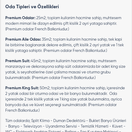
Oda Tipleri ve Özellikleri
Premium Odalar:
25m2; toplam kullanim hacmine sahip, muhtesem
modern mimari ile dizayn edilmis çift kisilik 2 ayri yataga sahiptir.
(Premium odalar French Balkonludur.)
Premium Aile Odası:
35m2; toplam kullanim hacmine sahip, tek kapi
ile birbirine baglanarak dekore edilmis, çift kisilik 2 ayri yatak ve 1 tek
kisilik yataga sahiptir. (Premium odalar French Balkonludur.)
Premium Suit:
45m2; toplam kullanim hacmine sahip, muhtesem
manzaraya ve dekorasyona sahip süit odalarimizda bir adet king size
yatak, is seyahatlerine özel çalisma masasi ve oturma grubu
bulunmaktadir. (Premium odalar French Balkonludur.)
Premium King Suit:
50m2; toplam kullanim hacmine sahip, içeresinde
2 yatak odasi bir oturma odasi ve bir banyo bulunmaktadir. Oda
içeresinde 2 tek kisilik yatak ve 1 king size yatak bulunmakta, ayrica
banyoda dus ve küvet seçenegi sunulmaktadir. (Premium odalar
French Balkonludur.)
Tüm odalarda; Split Klima - Duman Dedektörü - Buklet Banyo Ürünleri
- Banyo - Televizyon - Uyandırma Servisi - Temizlik Hizmeti - Küvet -