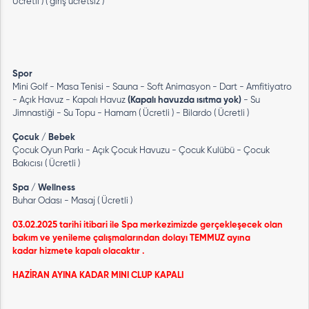
Ücretli ) ( giriş ücretsiz )
Spor
Mini Golf - Masa Tenisi - Sauna - Soft Animasyon - Dart - Amfitiyatro
- Açık Havuz - Kapalı Havuz
(Kapalı havuzda ısıtma
yok)
- Su
Jimnastiği - Su Topu - Hamam ( Ücretli ) - Bilardo ( Ücretli )
Çocuk / Bebek
Çocuk Oyun Parkı - Açık Çocuk Havuzu - Çocuk Kulübü - Çocuk
Bakıcısı ( Ücretli )
Spa / Wellness
Buhar Odası - Masaj ( Ücretli )
03.02.2025 tarihi itibari ile Spa merkezimizde gerçekleşecek olan
bakım ve yenileme çalışmalarından dolayı TEMMUZ ayına
kadar hizmete kapalı olacaktır .
HAZİRAN AYINA KADAR MINI CLUP KAPALI