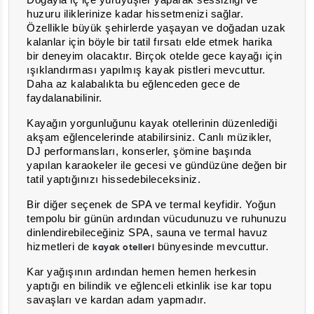
Doğayla iç içe yürüyüşler yaparak sessizliği ve
huzuru iliklerinize kadar hissetmenizi sağlar.
Özellikle büyük şehirlerde yaşayan ve doğadan uzak
kalanlar için böyle bir tatil fırsatı elde etmek harika
bir deneyim olacaktır. Birçok otelde gece kayağı için
ışıklandırması yapılmış kayak pistleri mevcuttur.
Daha az kalabalıkta bu eğlenceden gece de
faydalanabilinir.
Kayağın yorgunluğunu kayak otellerinin düzenlediği
akşam eğlencelerinde atabilirsiniz. Canlı müzikler,
DJ performansları, konserler, şömine başında
yapılan karaokeler ile gecesi ve gündüzüne değen bir
tatil yaptığınızı hissedebileceksiniz.
Bir diğer seçenek de SPA ve termal keyfidir. Yoğun
tempolu bir günün ardından vücudunuzu ve ruhunuzu
dinlendirebileceğiniz SPA, sauna ve termal havuz
hizmetleri de
bünyesinde mevcuttur.
kayak otelleri
Kar yağışının ardından hemen hemen herkesin
yaptığı en bilindik ve eğlenceli etkinlik ise kar topu
savaşları ve kardan adam yapmadır.