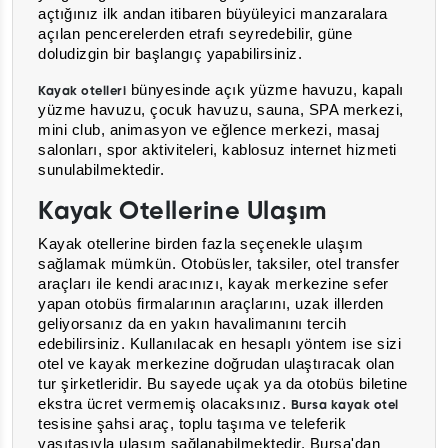
açtığınız ilk andan itibaren büyüleyici manzaralara
açılan pencerelerden etrafı seyredebilir, güne
doludizgin bir başlangıç yapabilirsiniz.
bünyesinde açık yüzme havuzu, kapalı
Kayak otelleri
yüzme havuzu, çocuk havuzu, sauna, SPA merkezi,
mini club, animasyon ve eğlence merkezi, masaj
salonları, spor aktiviteleri, kablosuz internet hizmeti
sunulabilmektedir.
Kayak Otellerine Ulaşım
Kayak otellerine birden fazla seçenekle ulaşım
sağlamak mümkün.
Otobüsler, taksiler, otel transfer
araçları ile kendi aracınızı, kayak merkezine sefer
yapan otobüs firmalarının araçlarını, uzak illerden
geliyorsanız da en yakın havalimanını tercih
edebilirsiniz.
Kullanılacak en hesaplı yöntem ise sizi
otel ve kayak merkezine doğrudan ulaştıracak olan
tur şirketleridir. Bu sayede uçak ya da otobüs biletine
ekstra ücret vermemiş olacaksınız.
Bursa kayak otel
tesisine şahsi araç, toplu taşıma ve teleferik
vasıtasıyla ulaşım sağlanabilmektedir. Bursa'dan