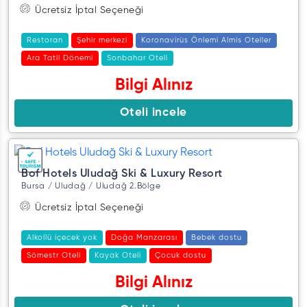
Ücretsiz İptal Seçeneği
Restoran
Şehir merkezi
Koronavirüs Önlemi Almis Oteller
Ara Tatil Dönemi
Sonbahar Oteli
Bilgi Alınız
Oteli incele
Bof Hotels Uludağ Ski & Luxury Resort
Bursa / Uludağ / Uludağ 2.Bölge
Ücretsiz İptal Seçeneği
Alkollü içecek yok
Doğa Manzarası
Bebek dostu
Sömestr Oteli
Kayak Oteli
Çocuk dostu
Spa/sağlık merkezi
Ara Tatil Dönemi
Bilgi Alınız