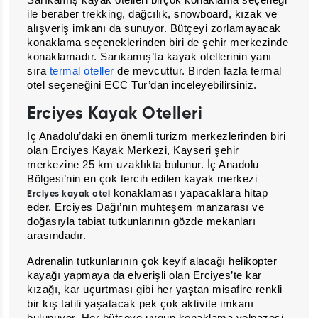
Sarıkamış kayak otelleri birçok konaklama seçeneği
ile beraber trekking, dağcılık, snowboard, kızak ve
alışveriş imkanı da sunuyor. Bütçeyi zorlamayacak
konaklama seçeneklerinden biri de şehir merkezinde
konaklamadır. Sarıkamış’ta kayak otellerinin yanı
sıra
termal oteller
de mevcuttur. Birden fazla termal
otel seçeneğini ECC Tur’dan inceleyebilirsiniz.
Erciyes Kayak Otelleri
İç Anadolu’daki en önemli turizm merkezlerinden biri
olan Erciyes Kayak Merkezi, Kayseri şehir
merkezine 25 km uzaklıkta bulunur
. İç Anadolu
Bölgesi’nin en çok tercih edilen kayak merkezi
konaklaması yapacaklara hitap
Erciyes kayak otel
eder. Erciyes Dağı’nın muhteşem manzarası ve
doğasıyla tabiat tutkunlarının gözde mekanları
arasındadır.
Adrenalin tutkunlarının çok keyif alacağı helikopter
kayağı yapmaya da elverişli olan Erciyes’te kar
kızağı, kar uçurtması gibi her yaştan misafire renkli
bir kış tatili yaşatacak pek çok aktivite imkanı