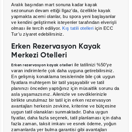
Aralık başından mart sonuna kadar kayak
sezonunun devam ettiği Ilgaz’da, özellikle kayak
yapmakta acemi olanlar, bu spora yeni başlayanlar
ve kendini geliştirmek isteyenler tarafından elverişli
olması ile tercih ediliyor.
Kış tatili otelleri
için ECC
Tur’u ziyaret edebilirsiniz.
Erken Rezervasyon Kayak
Merkezi Otelleri
ile tatilinizi %50’ye
Erken rezervasyon kayak otelleri
varan indirimlerle çok daha uyguna getirebilirsiniz.
En gelişmiş konaklama tesislerinde bile çok uygun
fiyatlara muhteşem bir tatil yaşayabilir ve tatil
planınızı önceden yaptığınız için müsaitlik sorunu da
asla yaşamazsınız. Ailenizle ve sevdiklerinizle
birlikte unutulmaz bir tatil için erken rezervasyon
avantajları herkesin zevkine, kriterine ve bütçesine
uygun tatil olanakları sunmaktadır. Daha uygun
fiyatlar, daha fazla seçenek, tatil planlaması için daha
fazla zaman, taksit imkanı ve esnek ödeme, yoğun
zamanlarda yer bulma garantisi gibi avantajları