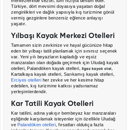
merkezlerinde sezon, tüm hızıyla devam eder.
Türkiye, dört mevsimi doyasıya yaşatan doğal
zenginlikleri ve dağlık yapısıyla kış turizmine gönül
vermiş gezginlere benzersiz eğlence anlayışı
yaşatır.
Yılbaşı Kayak Merkezi Otelleri
Tamamen sizin zevkinize ve hayal gücünüze hitap
eden bir yılbaşı tatili planlamak için sınırsız seçenek
var. Yeni yılı beyazların kapladığı ve eşsiz
manzaraları olan doğada geçirmek için Uludağ kayak
otelleri, Palandöken kayak otelleri,
,
Ilgaz kayak otel
Kartalkaya kayak otelleri, Sarıkamış kayak otelleri,
Erciyes otelleri
her zevke ve her kesime hitap
edebilen, kış turizmine katkısı yadsınamaz
yerleşimlerdendir.
Kar Tatili Kayak Otelleri
Kar tatilini, adına yakışır bembeyaz kar manzaraları
eşliğinde karşılamak isteyenler için özellikle Uludağ
ve
Palandöken otelleri
, fırsatları oldukça fazla