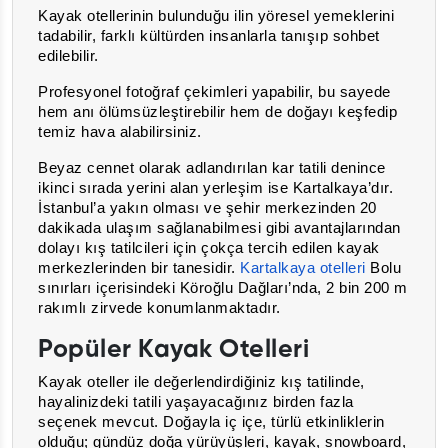
Kayak otellerinin bulunduğu ilin yöresel yemeklerini
tadabilir, farklı kültürden insanlarla tanışıp sohbet
edilebilir.
Profesyonel fotoğraf çekimleri yapabilir, bu sayede
hem anı ölümsüzleştirebilir hem de doğayı keşfedip
temiz hava alabilirsiniz.
Beyaz cennet olarak adlandırılan kar tatili denince
ikinci sırada yerini alan yerleşim ise Kartalkaya’dır.
İstanbul’a yakın olması ve şehir merkezinden 20
dakikada ulaşım sağlanabilmesi gibi avantajlarından
dolayı kış tatilcileri için çokça tercih edilen kayak
merkezlerinden bir tanesidir.
Kartalkaya otelleri
Bolu
sınırları içerisindeki Köroğlu Dağları’nda, 2 bin 200 m
rakımlı zirvede konumlanmaktadır.
Popüler Kayak Otelleri
Kayak oteller ile değerlendirdiğiniz kış tatilinde,
hayalinizdeki tatili yaşayacağınız birden fazla
seçenek mevcut. Doğayla iç içe, türlü etkinliklerin
olduğu; gündüz doğa yürüyüşleri, kayak, snowboard,