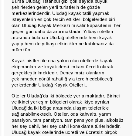
Bursa Uludağ, İstanbul gibi çok sayıda büyük
şehirlerden gelen yerli turistlerin de gözde
merkezlerindendir. Uludağ kayak tatili yapmak
isteyenlerin en çok tercih ettikleri bölgelerden biri
olan Uludağ Kayak Merkezi misafir kapasitesini her
geçen gün daha da artırmaktadır. Yılbaşı otelleri
arasında bulunan Uludağ otellerinde hem kayak
yapıp hem de yılbaşı etkinliklerine katılmanız da
mümkün.
Kayak pistleri ile ona yakın olan otellerde kayak
ekipmanları ve kayak dersi imkanı ücretli olarak
gerçekleştirilmektedir. Deneyimsiz olanların
çekinmeden gönül rahatlığıyla tercih edebileceği
yerlerdendir Uludağ Kayak Otelleri…
Oteller Uludağ'da iki bölgede yer almaktadır. Birinci
ve ikinci yerleşim bölgeleri olarak ikiye ayrılan
Uludağ'da iki bölge arasında ulaşım teleferikle
sağlanabilmektedir. Oteller, oda kahvaltı, yarım
pansiyon, tam pansiyon, tam pansiyon plus, alkolsüz
her şey dahil, her şey dahil konaklama türlerindedir
.
Uludağ kayak otellerinde ücretli ve ücretsiz birçok