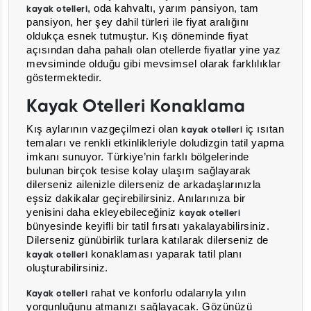
, oda kahvaltı, yarım pansiyon, tam
kayak otelleri
pansiyon, her şey dahil türleri ile fiyat aralığını
oldukça esnek tutmuştur. Kış döneminde fiyat
açısından daha pahalı olan otellerde fiyatlar yine yaz
mevsiminde olduğu gibi mevsimsel olarak farklılıklar
göstermektedir.
Kayak Otelleri Konaklama
Kış aylarının vazgeçilmezi olan
iç ısıtan
kayak otelleri
temaları ve renkli etkinlikleriyle doludizgin tatil yapma
imkanı sunuyor. Türkiye’nin farklı bölgelerinde
bulunan birçok tesise kolay ulaşım sağlayarak
dilerseniz ailenizle dilerseniz de arkadaşlarınızla
eşsiz dakikalar geçirebilirsiniz. Anılarınıza bir
yenisini daha ekleyebileceğiniz
kayak otelleri
bünyesinde keyifli bir tatil fırsatı yakalayabilirsiniz.
Dilerseniz günübirlik turlara katılarak dilerseniz de
konaklaması yaparak tatil planı
kayak otelleri
oluşturabilirsiniz.
rahat ve konforlu odalarıyla yılın
Kayak otelleri
yorgunluğunu atmanızı sağlayacak. Gözünüzü