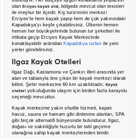
bulunuyor
. Her bütçeye uygun konaklama yelpazesi
olan
bölgede mevcut olan tesisleri
Erciyes kayak otel,
ile meşhur bir ilçedir. Kış turizminin merkezi
Erciyes'te hem kayak yapıp hem de çok yakınındaki
Kapadokya'yı keşfe çıkabilirsiniz. Ülkenin hemen
hemen her büyükşehrinde bulunan tur şirketleri ile
irtibata geçip Erciyes Kayak Merkezinde
konaklayabilir ardından
Kapadokya turları
ile yeni
yerler görebilirsiniz.
Ilgaz Kayak Otelleri
Ilgaz Dağı, Kastamonu ve Çankırı illeri arasında yer
alan ve tabiatıyla öne çıkan bir kayak merkezi olarak
bilinir. Şehir merkezine 60 km uzaklıktadır.
Kayak
yolculuğunda ulaşım için birden fazla karayolu
otelleri
seçeneği mevcuttur.
Kayak merkezine yakın shuttle hizmeti, kapalı
havuz, sauna ve hamam gibi dinlenme alanları, SPA
gibi birçok alternatifi bünyesinde bulundurur. Ilgaz,
doğası ve sakinliğiyle huzurlu bir tatil geçirme
olanağına sahip kayak merkezlerinden biridir.