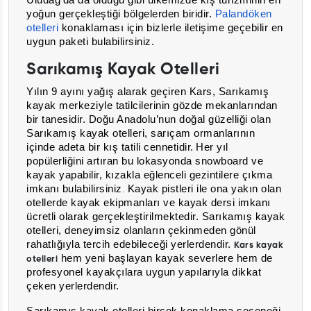
Uludağ’da da olduğu gibi ülkemizde kış turizminin en
yoğun gerçekleştiği bölgelerden biridir.
Palandöken
otelleri
konaklaması için bizlerle iletişime geçebilir en
uygun paketi bulabilirsiniz.
Sarıkamış Kayak Otelleri
Yılın 9 ayını yağış alarak geçiren Kars, Sarıkamış
kayak merkeziyle tatilcilerinin gözde mekanlarından
bir tanesidir. Doğu Anadolu’nun doğal güzelliği olan
Sarıkamış kayak otelleri, sarıçam ormanlarının
içinde adeta bir kış tatili cennetidir.
Her yıl
popülerliğini artıran bu lokasyonda snowboard ve
kayak yapabilir, kızakla eğlenceli gezintilere çıkma
imkanı bulabilirsiniz
Kayak pistleri ile ona yakın olan
.
otellerde kayak ekipmanları ve kayak dersi imkanı
ücretli olarak gerçekleştirilmektedir. Sarıkamış kayak
otelleri, deneyimsiz olanların çekinmeden gönül
rahatlığıyla tercih edebileceği yerlerdendir.
Kars kayak
hem yeni başlayan kayak severlere hem de
otelleri
profesyonel kayakçılara uygun yapılarıyla dikkat
çeken yerlerdendir.