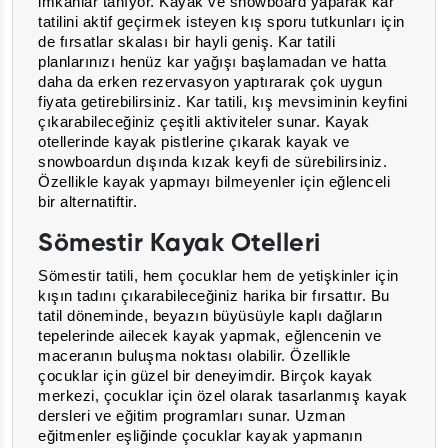
imkanlar tanıyor. Kayak ve snowboard yaparak kar
tatilini aktif geçirmek isteyen kış sporu tutkunları için
de fırsatlar skalası bir hayli geniş. Kar tatili
planlarınızı henüz kar yağışı başlamadan ve hatta
daha da erken rezervasyon yaptırarak çok uygun
fiyata getirebilirsiniz. Kar tatili, kış mevsiminin keyfini
çıkarabileceğiniz çeşitli aktiviteler sunar. Kayak
otellerinde kayak pistlerine çıkarak kayak ve
snowboardun dışında kızak keyfi de sürebilirsiniz.
Özellikle kayak yapmayı bilmeyenler için eğlenceli
bir alternatiftir.
Sömestir Kayak Otelleri
Sömestir tatili, hem çocuklar hem de yetişkinler için
kışın tadını çıkarabileceğiniz harika bir fırsattır.
Bu
tatil döneminde, beyazın büyüsüyle kaplı dağların
tepelerinde ailecek kayak yapmak, eğlencenin ve
maceranın buluşma noktası olabilir. Özellikle
çocuklar için güzel bir deneyimdir. Birçok kayak
merkezi, çocuklar için özel olarak tasarlanmış kayak
dersleri ve eğitim programları sunar. Uzman
eğitmenler eşliğinde çocuklar kayak yapmanın