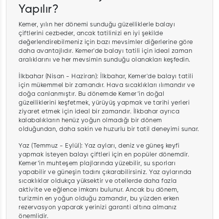
Yapılır?
Kemer, yılın her dönemi sunduğu güzelliklerle balayı
çiftlerini cezbeder, ancak tatilinizi en iyi şekilde
değerlendirebilmeniz için bazı mevsimler diğerlerine göre
daha avantajlıdır. Kemer'de balayı tatili için ideal zaman
aralıklarını ve her mevsimin sunduğu olanakları keşfedin.
İlkbahar (Nisan - Haziran): İlkbahar, Kemer'de balayı tatili
için mükemmel bir zamandır. Hava sıcaklıkları ılımandır ve
doğa canlanmıştır. Bu dönemde Kemer’in doğal
güzelliklerini keşfetmek, yürüyüş yapmak ve tarihi yerleri
ziyaret etmek için ideal bir zamandır. İlkbahar ayrıca
kalabalıkların henüz yoğun olmadığı bir dönem
olduğundan, daha sakin ve huzurlu bir tatil deneyimi sunar.
Yaz (Temmuz - Eylül): Yaz ayları, deniz ve güneş keyfi
yapmak isteyen balayı çiftleri için en popüler dönemdir.
Kemer’in muhteşem plajlarında yüzebilir, su sporları
yapabilir ve güneşin tadını çıkarabilirsiniz. Yaz aylarında
sıcaklıklar oldukça yüksektir ve otellerde daha fazla
aktivite ve eğlence imkanı bulunur. Ancak bu dönem,
turizmin en yoğun olduğu zamandır, bu yüzden erken
rezervasyon yaparak yerinizi garanti altına almanız
önemlidir.