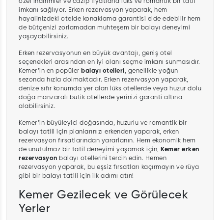
özel indirimler ve cazip fiyatlarla lüks ve romantik bir tatil
imkanı sağlıyor. Erken rezervasyon yaparak, hem
hayalinizdeki otelde konaklama garantisi elde edebilir hem
de bütçenizi zorlamadan muhteşem bir balayı deneyimi
yaşayabilirsiniz.
Erken rezervasyonun en büyük avantajı, geniş otel
seçenekleri arasından en iyi olanı seçme imkanı sunmasıdır.
Kemer’in en popüler
balayı otelleri
, genellikle yoğun
sezonda hızla dolmaktadır. Erken rezervasyon yaparak,
denize sıfır konumda yer alan lüks otellerde veya huzur dolu
doğa manzaralı butik otellerde yerinizi garanti altına
alabilirsiniz.
Kemer’in büyüleyici doğasında, huzurlu ve romantik bir
balayı tatili için planlarınızı erkenden yaparak, erken
rezervasyon fırsatlarından yararlanın. Hem ekonomik hem
de unutulmaz bir tatil deneyimi yaşamak için,
Kemer erken
rezervasyon
balayı otellerini tercih edin. Hemen
rezervasyon yaparak, bu eşsiz fırsatları kaçırmayın ve rüya
gibi bir balayı tatili için ilk adımı atın!
Kemer Gezilecek ve Görülecek
Yerler