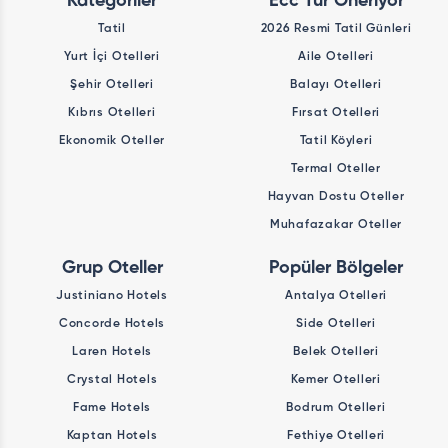
Kategoriler
Ecc Tur Öneriyor
Tatil
2026 Resmi Tatil Günleri
Yurt İçi Otelleri
Aile Otelleri
Şehir Otelleri
Balayı Otelleri
Kıbrıs Otelleri
Fırsat Otelleri
Ekonomik Oteller
Tatil Köyleri
Termal Oteller
Hayvan Dostu Oteller
Muhafazakar Oteller
Grup Oteller
Popüler Bölgeler
Justiniano Hotels
Antalya Otelleri
Concorde Hotels
Side Otelleri
Laren Hotels
Belek Otelleri
Crystal Hotels
Kemer Otelleri
Fame Hotels
Bodrum Otelleri
Kaptan Hotels
Fethiye Otelleri