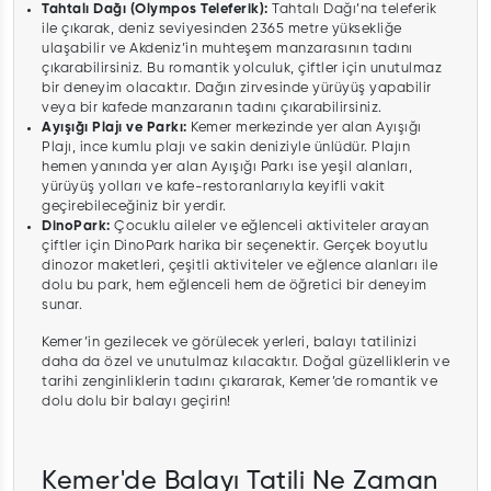
Tahtalı Dağı (Olympos Teleferik):
Tahtalı Dağı’na teleferik
ile çıkarak, deniz seviyesinden 2365 metre yüksekliğe
ulaşabilir ve Akdeniz’in muhteşem manzarasının tadını
çıkarabilirsiniz. Bu romantik yolculuk, çiftler için unutulmaz
bir deneyim olacaktır. Dağın zirvesinde yürüyüş yapabilir
veya bir kafede manzaranın tadını çıkarabilirsiniz.
Ayışığı Plajı ve Parkı:
Kemer merkezinde yer alan Ayışığı
Plajı, ince kumlu plajı ve sakin deniziyle ünlüdür. Plajın
hemen yanında yer alan Ayışığı Parkı ise yeşil alanları,
yürüyüş yolları ve kafe-restoranlarıyla keyifli vakit
geçirebileceğiniz bir yerdir.
DinoPark:
Çocuklu aileler ve eğlenceli aktiviteler arayan
çiftler için DinoPark harika bir seçenektir. Gerçek boyutlu
dinozor maketleri, çeşitli aktiviteler ve eğlence alanları ile
dolu bu park, hem eğlenceli hem de öğretici bir deneyim
sunar.
Kemer’in gezilecek ve görülecek yerleri, balayı tatilinizi
daha da özel ve unutulmaz kılacaktır. Doğal güzelliklerin ve
tarihi zenginliklerin tadını çıkararak, Kemer’de romantik ve
dolu dolu bir balayı geçirin!
Kemer'de Balayı Tatili Ne Zaman