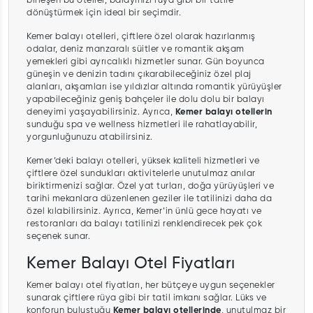
birleşen bu oteller, balayınızı rüya gibi bir tatile
dönüştürmek için ideal bir seçimdir.
Kemer balayı otelleri, çiftlere özel olarak hazırlanmış
odalar, deniz manzaralı süitler ve romantik akşam
yemekleri gibi ayrıcalıklı hizmetler sunar. Gün boyunca
güneşin ve denizin tadını çıkarabileceğiniz özel plaj
alanları, akşamları ise yıldızlar altında romantik yürüyüşler
yapabileceğiniz geniş bahçeler ile dolu dolu bir balayı
deneyimi yaşayabilirsiniz. Ayrıca,
Kemer balayı otellerin
sunduğu spa ve wellness hizmetleri ile rahatlayabilir,
yorgunluğunuzu atabilirsiniz.
Kemer’deki balayı otelleri, yüksek kaliteli hizmetleri ve
çiftlere özel sundukları aktivitelerle unutulmaz anılar
biriktirmenizi sağlar. Özel yat turları, doğa yürüyüşleri ve
tarihi mekanlara düzenlenen geziler ile tatilinizi daha da
özel kılabilirsiniz. Ayrıca, Kemer’in ünlü gece hayatı ve
restoranları da balayı tatilinizi renklendirecek pek çok
seçenek sunar.
Kemer Balayı Otel Fiyatları
Kemer balayı otel fiyatları, her bütçeye uygun seçenekler
sunarak çiftlere rüya gibi bir tatil imkanı sağlar. Lüks ve
konforun buluştuğu
Kemer balayı otellerinde
, unutulmaz bir