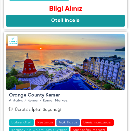
Bilgi Alınız
Oteli incele
Orange County Kemer
Antalya / Kemer / Kemer Merkez
Ücretsiz İptal Seçeneği
Balayı Oteli
Restoran
Açık Havuz
Deniz manzarası
Koronavirüs Önlemi Almis Oteller
Spa/sağlık merkezi