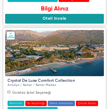
Bilgi Alınız
Oteli incele
Crystal De Luxe Comfort Collection
Antalya / Kemer / Kemer Merkez
Ücretsiz İptal Seçeneği
Restoran
Su kaydırağı
Deniz manzarası
Çocuk dostu