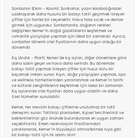
Sonbahar (Ekim - Kasım): Sonbahar, yazın kalabalığından
uzaklaşarak daha huzurlu bir balayı tatili geçirmek isteyen
çiftler için harika bir seçenektir. Hava hala sıcak ve denize
girmek için uygundur. Sonbaharda, doğanın renkleri
değişirken Kemer’in doğal güzelliklerini keşfetmek ve
romantik yürüyüşler yapmak için ideal bir zamandır. Ayrıca,
sonbahar dönemi otel fiyatlarının daha uygun olduğu bir
dönemdir.
Kış (Aralık - Mart): Kemer’de kış ayları, diğer dönemlere göre
daha sakin geçer ve hava daha serindir. Bu dönemde
balayı tatili yapmak isteyen çiftler için huzur dolu bir
kaçamak imkanı sunar. Kışın, doğa yürüyüşleri yapmak, spa
ve wellness hizmetlerinden yararlanmak ve Kemer’in tarihi
ve kültürel zenginliklerini keşfetmek için ideal bir zamandır.
Kış aylarında otel fiyatları daha uygun olabilir ve daha
özel hizmetler sunulabilir.
Kemer, her mevsim balayı çiftlerine unutulmaz bir tatil
deneyimi sunar. Tatilinizi planlarken, kişisel tercihlerinizi ve
beklentilerinizi göz önünde bulundurarak en uygun zamanı
seçebilirsiniz. Erken rezervasyon fırsatlarından
yararlanarak, Kemer’in büyüleyici atmosferinde rüya gibi
bir balayı tatili için ilk adımı atın!