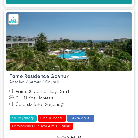
Fame Residence Göynük
Antalya / Kemer / Göynük
Fame Style Her Şey Dahil
0 - 11 Yaş Ücretsiz
Ücretsiz İptal Seçeneği
Su kaydırağı
Çocuk dostu
Çevre dostu
Koronavirüs Önlemi Almis Oteller