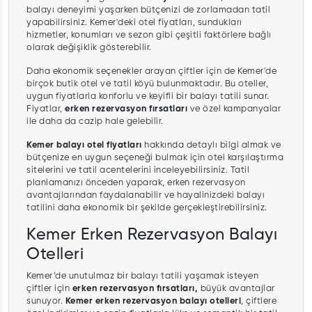
balayı deneyimi yaşarken bütçenizi de zorlamadan tatil
yapabilirsiniz. Kemer'deki otel fiyatları, sundukları
hizmetler, konumları ve sezon gibi çeşitli faktörlere bağlı
olarak değişiklik gösterebilir.
Daha ekonomik seçenekler arayan çiftler için de Kemer'de
birçok butik otel ve tatil köyü bulunmaktadır. Bu oteller,
uygun fiyatlarla konforlu ve keyifli bir balayı tatili sunar.
Fiyatlar,
erken rezervasyon fırsatları
ve özel kampanyalar
ile daha da cazip hale gelebilir.
Kemer balayı otel fiyatları
hakkında detaylı bilgi almak ve
bütçenize en uygun seçeneği bulmak için otel karşılaştırma
sitelerini ve tatil acentelerini inceleyebilirsiniz. Tatil
planlamanızı önceden yaparak, erken rezervasyon
avantajlarından faydalanabilir ve hayalinizdeki balayı
tatilini daha ekonomik bir şekilde gerçekleştirebilirsiniz.
Kemer Erken Rezervasyon Balayı
Otelleri
Kemer’de unutulmaz bir balayı tatili yaşamak isteyen
çiftler için
erken rezervasyon fırsatları,
büyük avantajlar
sunuyor.
Kemer erken rezervasyon balayı otelleri
, çiftlere