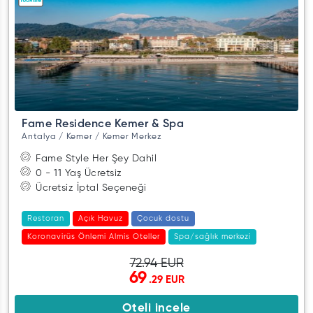
Fame Residence Kemer & Spa
Antalya / Kemer / Kemer Merkez
Fame Style Her Şey Dahil
0 - 11 Yaş Ücretsiz
Ücretsiz İptal Seçeneği
Restoran
Açık Havuz
Çocuk dostu
Koronavirüs Önlemi Almis Oteller
Spa/sağlık merkezi
72.94 EUR
69
.29 EUR
Oteli incele