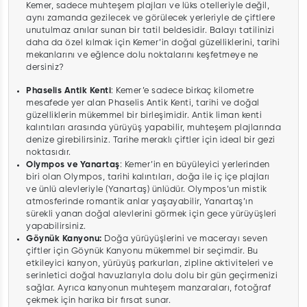
Kemer, sadece muhteşem plajları ve lüks otelleriyle değil,
aynı zamanda gezilecek ve görülecek yerleriyle de çiftlere
unutulmaz anılar sunan bir tatil beldesidir. Balayı tatilinizi
daha da özel kılmak için Kemer’in doğal güzelliklerini, tarihi
mekanlarını ve eğlence dolu noktalarını keşfetmeye ne
dersiniz?
Phaselis Antik Kenti
: Kemer’e sadece birkaç kilometre
mesafede yer alan Phaselis Antik Kenti, tarihi ve doğal
güzelliklerin mükemmel bir birleşimidir. Antik liman kenti
kalıntıları arasında yürüyüş yapabilir, muhteşem plajlarında
denize girebilirsiniz. Tarihe meraklı çiftler için ideal bir gezi
noktasıdır.
Olympos ve Yanartaş
: Kemer’in en büyüleyici yerlerinden
biri olan Olympos, tarihi kalıntıları, doğa ile iç içe plajları
ve ünlü alevleriyle (Yanartaş) ünlüdür. Olympos’un mistik
atmosferinde romantik anlar yaşayabilir, Yanartaş’ın
sürekli yanan doğal alevlerini görmek için gece yürüyüşleri
yapabilirsiniz.
Göynük Kanyonu:
Doğa yürüyüşlerini ve macerayı seven
çiftler için Göynük Kanyonu mükemmel bir seçimdir. Bu
etkileyici kanyon, yürüyüş parkurları, zipline aktiviteleri ve
serinletici doğal havuzlarıyla dolu dolu bir gün geçirmenizi
sağlar. Ayrıca kanyonun muhteşem manzaraları, fotoğraf
çekmek için harika bir fırsat sunar.