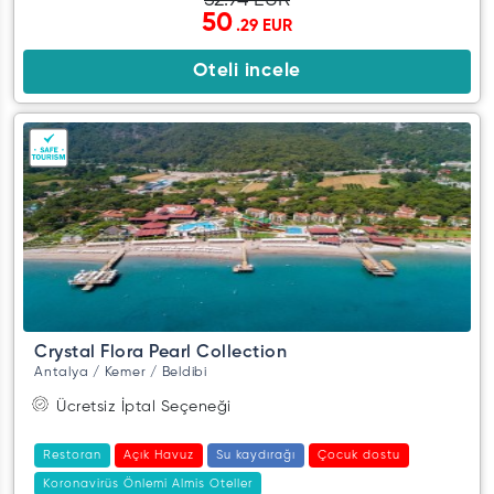
52.94 EUR
50
.29 EUR
Oteli incele
Crystal Flora Pearl Collection
Antalya / Kemer / Beldibi
Ücretsiz İptal Seçeneği
Restoran
Açık Havuz
Su kaydırağı
Çocuk dostu
Koronavirüs Önlemi Almis Oteller