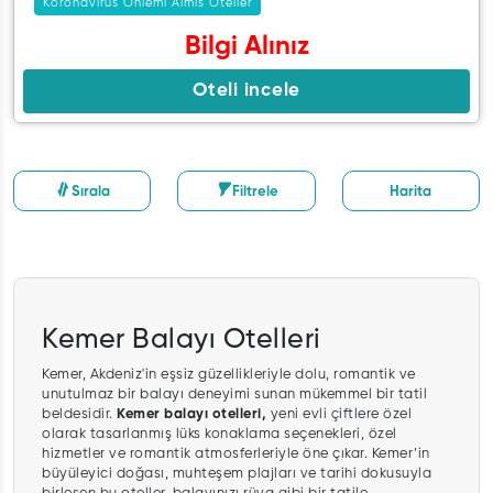
Koronavirüs Önlemi Almis Oteller
Bilgi Alınız
Oteli incele
Sırala
Filtrele
Harita
Kemer Balayı Otelleri
Kemer, Akdeniz'in eşsiz güzellikleriyle dolu, romantik ve
unutulmaz bir balayı deneyimi sunan mükemmel bir tatil
beldesidir.
Kemer balayı otelleri,
yeni evli çiftlere özel
olarak tasarlanmış lüks konaklama seçenekleri, özel
hizmetler ve romantik atmosferleriyle öne çıkar. Kemer’in
büyüleyici doğası, muhteşem plajları ve tarihi dokusuyla