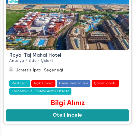
Royal Taj Mahal Hotel
Antalya / Side / Çolaklı
Ücretsiz İptal Seçeneği
Restoran
Açık Havuz
Deniz manzarası
Çocuk dostu
Koronavirüs Önlemi Almis Oteller
Bilgi Alınız
Oteli incele