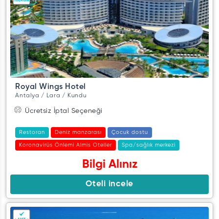
Royal Wings Hotel
Antalya / Lara / Kundu
Ücretsiz İptal Seçeneği
Restoran
Deniz manzarası
Çocuk dostu
Koronavirüs Önlemi Almis Oteller
Spa/sağlık merkezi
Bilgi Alınız
Oteli incele