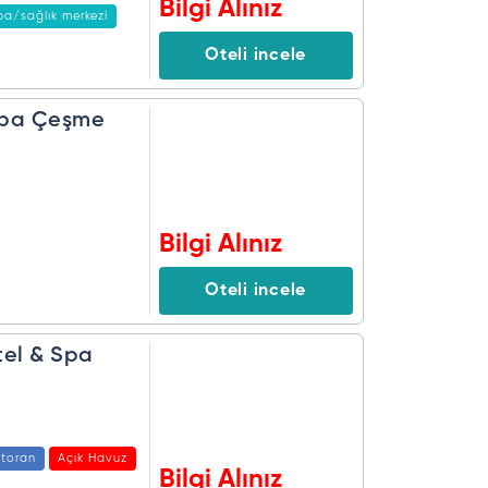
Bilgi Alınız
pa/sağlık merkezi
Oteli incele
 Spa Çeşme
Bilgi Alınız
Oteli incele
tel & Spa
toran
Açık Havuz
Bilgi Alınız