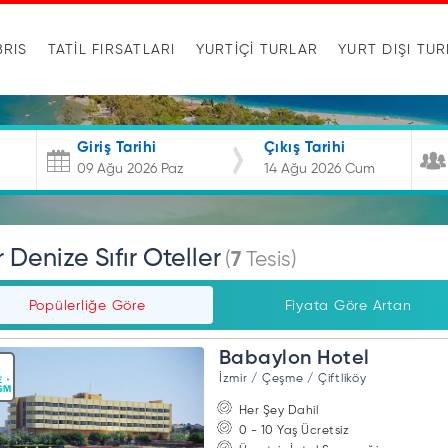
BRIS
TATİL FIRSATLARI
YURTIÇI TURLAR
YURT DIŞI TU
Giriş Tarihi
Çıkış Tarihi
r Denize Sıfır Oteller
(
7
Tesis)
Popülerliğe Göre
Fiyata Göre Artan
Babaylon Hotel
İzmir / Çeşme / Çiftliköy
Her Şey Dahil
0 - 10 Yaş Ücretsiz