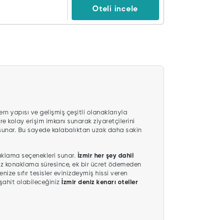
Oteli incele
n yapısı ve gelişmiş çeşitli olanaklarıyla
re kolay erişim imkanı sunarak ziyaretçilerini
a sunar. Bu sayede kalabalıktan uzak daha sakin
klama seçenekleri sunar.
İzmir her şey dahil
niz konaklama süresince, ek bir ücret ödemeden
ize sıfır tesisler evinizdeymiş hissi veren
 şahit olabileceğiniz
İzmir deniz kenarı oteller