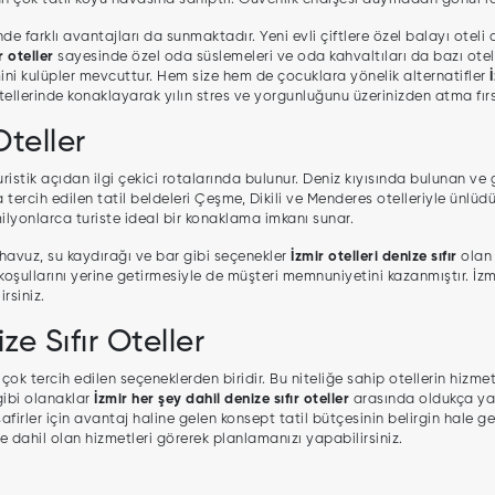
de farklı avantajları da sunmaktadır. Yeni evli çiftlere özel balayı oteli ol
r oteller
sayesinde özel oda süslemeleri ve oda kahvaltıları da bazı otell
ini kulüpler mevcuttur. Hem size hem de çocuklara yönelik alternatifler
 otellerinde konaklayarak yılın stres ve yorgunluğunu üzerinizden atma fırsa
Oteller
uristik açıdan ilgi çekici rotalarında bulunur. Deniz kıyısında bulunan ve 
la tercih edilen tatil beldeleri Çeşme, Dikili ve Menderes otelleriyle ünlüdü
ilyonlarca turiste ideal bir konaklama imkanı sunar.
 havuz, su kaydırağı ve bar gibi seçenekler
İzmir otelleri denize sıfır
olan 
oşullarını yerine getirmesiyle de müşteri memnuniyetini kazanmıştır. İzmir 
irsiniz.
ze Sıfır Oteller
çok tercih edilen seçeneklerden biridir. Bu niteliğe sahip otellerin hiz
gibi olanaklar
İzmir her şey dahil denize sıfır oteller
arasında oldukça yayg
safirler için avantaj haline gelen konsept tatil bütçesinin belirgin hale
te dahil olan hizmetleri görerek planlamanızı yapabilirsiniz.