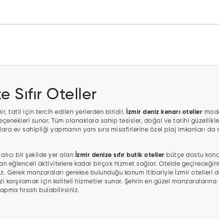
 Sıfır Oteller
r, tatil için tercih edilen yerlerden biridir.
İzmir deniz kenarı oteller
moder
çenekleri sunar. Tüm olanaklara sahip tesisler, doğal ve tarihi güzellikle
jlara ev sahipliği yapmanın yanı sıra misafirlerine özel plaj imkanları d
lıcı bir şekilde yer alan
İzmir denize sıfır butik oteller
bütçe dostu kona
n eğlenceli aktivitelere kadar birçok hizmet sağlar. Otelde geçireceği
z. Gerek manzaraları gerekse bulunduğu konum itibariyle İzmir otelleri den
zi karşılamak için kaliteli hizmetler sunar. Şehrin en güzel manzaralarına
apma fırsatı bulabilirsiniz.