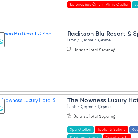
Koronavirüs Önlemi Almis Oteller
S
Radisson Blu Resort &
İzmir / Çeşme / Çeşme
Ücretsiz İptal Seçeneği
The Nowness Luxury Ho
İzmir / Çeşme / Çeşme
Ücretsiz İptal Seçeneği
Spa Otelleri
Toplantı Salonu
Res
Deniz manzarası
Çocuk dostu