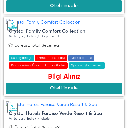
Oteli incele
Crystal Family Comfort Collection
Antalya / Belek / Boğazkent
Ücretsiz İptal Seçeneği
Su kaydırağı
Deniz manzarası
Çocuk dostu
Koronavirüs Önlemi Almis Oteller
Spa/sağlık merkezi
Bilgi Alınız
Oteli incele
Crystal Hotels Paraiso Verde Resort & Spa
Antalya / Belek / İskele
Ücretsiz İptal Seçeneği