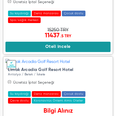
Ücretsiz İptal Seçeneği
Su kaydırağı
Deniz manzarası
Çocuk dostu
Spa/sağlık merkezi
15250 TRY
11437
.5 TRY
Oteli incele
Limak Arcadia Golf Resort Hotel
Antalya / Belek / İskele
Ücretsiz İptal Seçeneği
Su kaydırağı
Deniz manzarası
Çocuk dostu
Çevre dostu
Koronavirüs Önlemi Almis Oteller
Bilgi Alınız