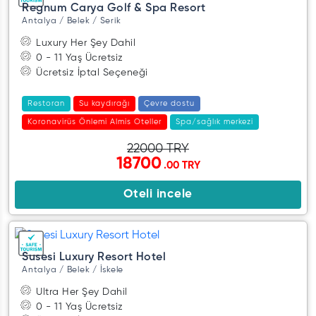
Regnum Carya Golf & Spa Resort
Antalya / Belek / Serik
Luxury Her Şey Dahil
0 - 11 Yaş Ücretsiz
Ücretsiz İptal Seçeneği
Restoran
Su kaydırağı
Çevre dostu
Koronavirüs Önlemi Almis Oteller
Spa/sağlık merkezi
22000 TRY
18700
.00 TRY
Oteli incele
Susesi Luxury Resort Hotel
Antalya / Belek / İskele
Ultra Her Şey Dahil
0 - 11 Yaş Ücretsiz