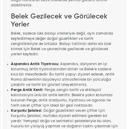
doğa manzaralı butik otellerde yerinizi garanti altına
alabilirsiniz.
Belek Gezilecek ve Görülecek
Yerler
Belek, sadece lüks balayı otelleriyle değil, aynı zamanda
keşfedilmeye değer doğal güzellikleri ve tarihi
zenginlikleriyle de ünlüdür. Balayı tatilinizi daha da özel
kılmak için Belek ve çevresinde gezilecek ve görülecek
yerleri keşfedin.
Aspendos Antik Tiyatrosu
: Aspendos, dünyanın en iyi
korunmuş antik tiyatrolarından biridir ve Belek’e sadece
kısa bir mesafededir. Bu tarihi yapıyı ziyaret ederek, antik
Roma döneminin büyüleyici atmosferinde bir yolculuğa
çıkabilir ve tarihi bir gösteri izleyebilirsiniz.
Perge Antik Kenti
: Perge, zengin tarihi ve etkileyici
kalıntılarıyla ünlü bir antik kenttir. Belek’e yakın konumda
bulunan Perge, antik stadyumu, tiyatrosu ve agorası ile
tarih sever çiftler için ideal bir gezi noktasıdır.
Kurşunlu Şelalesi
: Doğal güzellikleri seven çiftler için
Kurşunlu Şelalesi, mutlaka ziyaret edilmesi gereken bir
yerdir. Yemyeşil doğa ve serinletici şelaleleriyle bu alan,
huzurlu bir yürüyüş yapmak ve doğanın tadını çıkarmak için