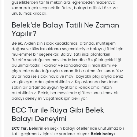
güzelliklerden tarihi mekanlara, eğlenceden maceraya
kadar pek çok seçenek ile Belek, balayı tatilinizi özel ve
unutulmaz kılacak.
Belek'de Balayı Tatili Ne Zaman
Yapılır?
Belek, Akdeniz'in sıcak kucaklaması altında, muhteşem
doğası ve lüks konaklama seçenekleriyle balayı çiftleri için
mükemmel bir seçenektir. Balayı tatilinizi planlarken,
Belek'in sunduğu her mevsimde kendine özgü bir çekiciliği
bulunmaktadır. İlkbahar ve sonbaharda ılıman iklimi ve
çiçeklerle dolu doğasıyla romantik bir atmosfer sunar. Yaz
aylarında ise sıcak hava ve mavi bayraklı plajlarıyla deniz
ve güneşin tadını çıkarabilirsiniz. Kış aylarında ise daha
sakin bir ortamda uygun fiyatlarla konaklama imkanı
bulabilirsiniz. Belek, her mevsimde çiftlere unutulmaz bir
balayı deneyimi yaşatmak için bekliyor.
ECC Tur ile Rüya Gibi Belek
Balayı Deneyimi
ECC Tur
, Belek'in en seçkin balayı otellerinde unutulmaz bir
tatil geçirmeniz için size yardımcı oluyor.
Belek balayı