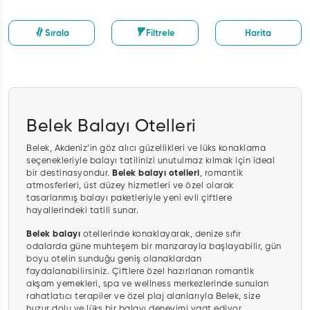
Sırala
Filtrele
Harita
Belek Balayı Otelleri
Belek, Akdeniz’in göz alıcı güzellikleri ve lüks konaklama
seçenekleriyle balayı tatilinizi unutulmaz kılmak için ideal
bir destinasyondur.
Belek balayı otelleri
, romantik
atmosferleri, üst düzey hizmetleri ve özel olarak
tasarlanmış balayı paketleriyle yeni evli çiftlere
hayallerindeki tatili sunar.
Belek balayı
otellerinde konaklayarak, denize sıfır
odalarda güne muhteşem bir manzarayla başlayabilir, gün
boyu otelin sunduğu geniş olanaklardan
faydalanabilirsiniz. Çiftlere özel hazırlanan romantik
akşam yemekleri, spa ve wellness merkezlerinde sunulan
rahatlatıcı terapiler ve özel plaj alanlarıyla Belek, size
huzur dolu ve lüks bir balayı deneyimi vaat ediyor.