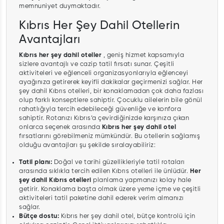
memnuniyet duymaktadır.
Kıbrıs Her Şey Dahil Otellerin
Avantajları
Kıbrıs her şey dahil oteller
, geniş hizmet kapsamıyla
sizlere avantajlı ve cazip tatil fırsatı sunar. Çeşitli
aktiviteleri ve eğlenceli organizasyonlarıyla eğlenceyi
ayağınıza getirerek keyifli dakikalar geçirmenizi sağlar. Her
şey dahil Kıbrıs otelleri, bir konaklamadan çok daha fazlası
olup farklı konseptlere sahiptir. Çocuklu ailelerin bile gönül
rahatlığıyla tercih edebileceği güvenliğe ve konfora
sahiptir. Rotanızı Kıbrıs’a çevirdiğinizde karşınıza çıkan
onlarca seçenek arasında
Kıbrıs her şey dahil otel
fırsatlarını görebilmeniz mümkündür. Bu otellerin sağlamış
olduğu avantajları şu şekilde sıralayabiliriz:
Tatil planı:
Doğal ve tarihi güzellikleriyle tatil rotaları
arasında sıklıkla tercih edilen Kıbrıs otelleri ile ünlüdür.
Her
şey dahil Kıbrıs otelleri
planlama yapmanızı kolay hale
getirir. Konaklama başta olmak üzere yeme içme ve çeşitli
aktiviteleri tatil paketine dahil ederek verim almanızı
sağlar.
Bütçe dostu:
Kıbrıs her şey dahil otel, bütçe kontrolü için