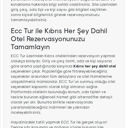
konaklama hakkında bilgi sahibi olabilirsiniz. Site üzerinden
giriş çıkış, oda tipi ve kişi sayısı gibi bilgileri seçtikten
sonra kişisel bilgilerinizi girerek rezervasyonunuzu
tamamlayabilirsiniz.
Ecc Tur ile Kıbrıs Her Şey Dahil
Otel Rezervasyonunuzu
Tamamlayın
ECC Tur üzerinden Kıbrıs otellerinden rezervasyon yapmak
oldukça kolaydır. Giriş ve çıkış tarihi, oda ve kişi sayısına
göre arama yaptığınızda karşınıza
Kıbrıs her şey dahil otel
seçenekleri çıkar. Popülerliğe göre filtreleyebileceğiniz
seçenekler arasından tüm detaylara ve otel hizmetlerine
ulaşabilmeniz mümkündür. ECC Tur’un sunmuş olduğu otel
seçenekleri kapsamlı olarak bilgi almanızı sağlar.
Platformda otellerin bulunduğu konum, oda tipleri ve
tesiste bulunan eğlenceli hizmet gibi alternatifler detaylı
olarak yer alır. Bununla birlikte rezervasyonda
yararlanabileceğiniz indirimleri de yakından
inceleyebilirsiniz.
Hayalinizdeki tatili yapmak ECC Tur ile gerçek oluyor!
Denize sıfır konumda ve doğanın içinde bulunan lüks