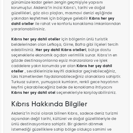
günümüze kadar gelen zengin geçmişiyle yapısını
korumuştur. Akdeniz’in incisi Kıbrıs’ı, tarihi ve doğal
güzellikleri, göz alıcı plajları, masmavi denizi eşliğinde
yakından keşfetmek için bölgeye gelebilir
Kıbrıs her şey
dahil oteller
ile rahat ve konforlu konaklama imkanlarından
yararlanabilirsiniz.
Kıbrıs her şey dahil oteller
için bölgenin ünlü turistik
beldelerinden olan Lefkoşa, Girne, Bafra gibi ilçeleri tercih
edebilirsiniz.
Her şey dahil Kıbrıs otelleri
, bütçe dostu
seçeneklerle ekonomik açıdan verimlilik sunar. Kıbrıs’ın en
gözde destinasyonlarına eşsiz manzaralara ve işlek
caddelere yakın konumda yer alan
Kıbrıs her şey dahil
oteller
, sevdiklerinizle keyifli dakikalar geçirebileceğiniz,
lüks hizmetlerden faydalanabileceğiniz olanaklara sahiptir.
Turkuaz suların, yumuşacık kumların, renkli gece hayatının
keyfini çıkarabileceğiniz belde de konaklama ihtiyacını
Kıbrıs her şey dahil otel
seçenekleriyle karşılayabilirsiniz.
Kıbrıs Hakkında Bilgiler
Akdeniz’in incisi olarak bilinen Kıbrıs, sadece deniz turizmi
açısından değil tarihi, kültürel ve doğal güzellikleriyle de
ünlü destinasyonlara sahiptir. Bir gidenin dönmek
istemediği güzelliklere sahip bölge oldukça samimi ve