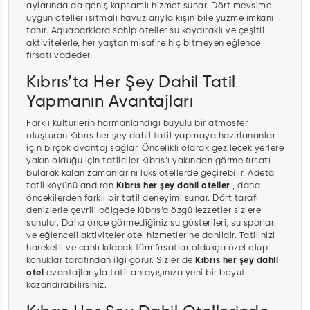
aylarında da geniş kapsamlı hizmet sunar. Dört mevsime
uygun oteller ısıtmalı havuzlarıyla kışın bile yüzme imkanı
tanır. Aquaparklara sahip oteller su kaydıraklı ve çeşitli
aktivitelerle, her yaştan misafire hiç bitmeyen eğlence
fırsatı vadeder.
Kıbrıs’ta Her Şey Dahil Tatil
Yapmanın Avantajları
Farklı kültürlerin harmanlandığı büyülü bir atmosfer
oluşturan Kıbrıs her şey dahil tatil yapmaya hazırlananlar
için birçok avantaj sağlar. Öncelikli olarak gezilecek yerlere
yakın olduğu için tatilciler Kıbrıs’ı yakından görme fırsatı
bularak kalan zamanlarını lüks otellerde geçirebilir. Adeta
tatil köyünü andıran
Kıbrıs her şey dahil oteller
, daha
öncekilerden farklı bir tatil deneyimi sunar. Dört tarafı
denizlerle çevrili bölgede Kıbrıs’a özgü lezzetler sizlere
sunulur. Daha önce görmediğiniz su gösterileri, su sporları
ve eğlenceli aktiviteler otel hizmetlerine dahildir. Tatilinizi
hareketli ve canlı kılacak tüm fırsatlar oldukça özel olup
konuklar tarafından ilgi görür. Sizler de
Kıbrıs her şey dahil
otel
avantajlarıyla tatil anlayışınıza yeni bir boyut
kazandırabilirsiniz.