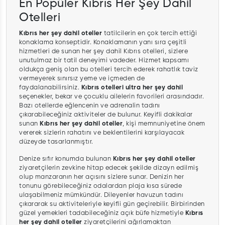
En Popüler Kıbrıs Her Şey Dahil
Otelleri
Kıbrıs her şey dahil oteller
tatilcilerin en çok tercih ettiği
konaklama konseptidir. Konaklamanın yanı sıra çeşitli
hizmetleri de sunan her şey dahil Kıbrıs otelleri, sizlere
unutulmaz bir tatil deneyimi vadeder. Hizmet kapsamı
oldukça geniş olan bu otelleri tercih ederek rahatlık taviz
vermeyerek sınırsız yeme ve içmeden de
faydalanabilirsiniz.
Kıbrıs otelleri ultra her şey dahil
seçenekler, bekar ve çocuklu ailelerin favorileri arasındadır.
Bazı otellerde eğlencenin ve adrenalin tadını
çıkarabileceğiniz aktiviteler de bulunur. Keyifli dakikalar
sunan
Kıbrıs her şey dahil oteller
, kişi memnuniyetine önem
vererek sizlerin rahatını ve beklentilerini karşılayacak
düzeyde tasarlanmıştır.
Denize sıfır konumda bulunan
Kıbrıs her şey dahil oteller
ziyaretçilerin zevkine hitap edecek şekilde dizayn edilmiş
olup manzaranın her açısını sizlere sunar. Denizin her
tonunu görebileceğiniz odalardan plaja kısa sürede
ulaşabilmeniz mümkündür. Dileyenler havuzun tadını
çıkararak su aktiviteleriyle keyifli gün geçirebilir. Birbirinden
güzel yemekleri tadabileceğiniz açık büfe hizmetiyle
Kıbrıs
her şey dahil oteller
ziyaretçilerini ağırlamaktan