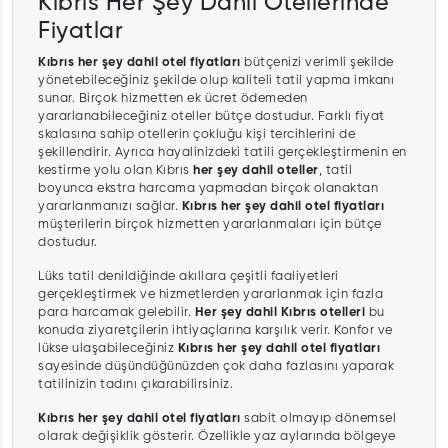
Kıbrıs Her Şey Dahil Otellerinde
Fiyatlar
Kıbrıs her şey dahil otel fiyatları
bütçenizi verimli şekilde
yönetebileceğiniz şekilde olup kaliteli tatil yapma imkanı
sunar. Birçok hizmetten ek ücret ödemeden
yararlanabileceğiniz oteller bütçe dostudur. Farklı fiyat
skalasına sahip otellerin çokluğu kişi tercihlerini de
şekillendirir. Ayrıca hayalinizdeki tatili gerçekleştirmenin en
kestirme yolu olan Kıbrıs
her şey dahil oteller
, tatil
boyunca ekstra harcama yapmadan birçok olanaktan
yararlanmanızı sağlar.
Kıbrıs her şey dahil otel fiyatları
müşterilerin birçok hizmetten yararlanmaları için bütçe
dostudur.
Lüks tatil denildiğinde akıllara çeşitli faaliyetleri
gerçekleştirmek ve hizmetlerden yararlanmak için fazla
para harcamak gelebilir.
Her şey dahil Kıbrıs otelleri
bu
konuda ziyaretçilerin ihtiyaçlarına karşılık verir. Konfor ve
lükse ulaşabileceğiniz
Kıbrıs her şey dahil otel fiyatları
sayesinde düşündüğünüzden çok daha fazlasını yaparak
tatilinizin tadını çıkarabilirsiniz.
Kıbrıs her şey dahil otel fiyatları
sabit olmayıp dönemsel
olarak değişiklik gösterir. Özellikle yaz aylarında bölgeye