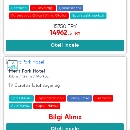
Restoran
Su kaydırağı
Çocuk dostu
Koronavirüs Önlemi Almis Oteller
Spa/sağlık merkezi
15750 TRY
14962
.5 TRY
Oteli incele
Merit Park Hotel
Kıbrıs / Girne / Merkez
Ücretsiz İptal Seçeneği
Spa Otelleri
Toplantı Salonu
Balayı Oteli
Restoran
Açık Havuz
Kapalı Havuz
Bilgi Alınız
Oteli incele