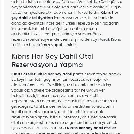
gelen turist sayısı oldukça fazladır. Aynı şekilde özel gün ve
bayramlarda da Kıbrıs oldukça hareketli ve canlıdır. Bu gibi
faktörler fiyatlara etki eden önemli faktörlerdir.
Kıbrıs her
şey dahil otel fiyatları
kampanya ve çeşitli indirimlerle
daha da avantajlı hale gelir. Erken rezervasyon fırsatlarını
kullanarak tatilinizi olduğundan daha uyguna
getirebilirsiniz. Dilediğiniz tarih için yapacağınız
rezervasyonlar sayesinde yerinizi şimdiden ayırtarak Kıbrıs
tatili için hazırlığınızı yapabilirsiniz.
Kıbrıs Her Şey Dahil Otel
Rezervasyonu Yapma
Kıbrıs otelleri ultra her şey dahil
paketlerden faydalanmak
ve keyifli bir tatil geçirmek için rezervasyon yapmak
oldukça önemlidir. Özellikle yaz dönemlerinde oldukça
yoğun olan otellerde gideceğiniz tarihe uygun yer
bulabilmek için erken rezervasyon tavsiye edilir.
Yapacağınız işlemler kolay ve basittir. Öncelikle Kıbrıs’ta
gideceğiniz tatil beldesine karar verdikten sonra otelin
kendi adresini ya da seyahat sitelerini kullanarak
rezervasyon yapabilirsiniz. Rezervasyon sürecinde farklı
otellerin karşılaştırmasını ve değerlendirmelerini yapmak
işinize yarar. Bu süre zarfında
Kıbrıs her şey dahil oteller
yorumlarını inceleyerek memnuniyetini değerlendirebilir ve