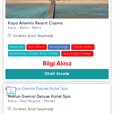
Kaya Artemis Resort Casino
Kıbrıs / Bafra / Bafra
Ücretsiz İptal Seçeneği
Restoran
Açık Havuz
Su kaydırağı
Çocuk dostu
Koronavirüs Önlemi Almis Oteller
Spa/sağlık merkezi
Bilgi Alınız
Oteli incele
Nuhun Gemisi Deluxe Hotel Spa
Kıbrıs / Gazi Magosa / Merkez
Ücretsiz İptal Seçeneği