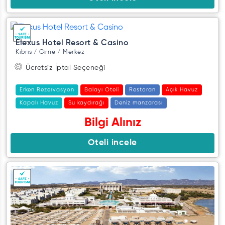
Elexus Hotel Resort & Casino
Kıbrıs / Girne / Merkez
Ücretsiz İptal Seçeneği
Erken Rezervasyon
Balayı Oteli
Restoran
Açık Havuz
Kapalı Havuz
Su kaydırağı
Deniz manzarası
Çocuk dostu
Çevre dostu
Spa/sağlık merkezi
Bilgi Alınız
Oteli incele