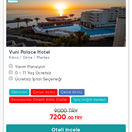
Vuni Palace Hotel
Kıbrıs / Girne / Merkez
Yarım Pansiyon
0 - 11 Yaş Ücretsiz
Ücretsiz İptal Seçeneği
Restoran
Çocuk dostu
Çevre dostu
Koronavirüs Önlemi Almis Oteller
Spa/sağlık merkezi
Sonbahar Oteli
9000 TRY
7200
.00 TRY
Oteli incele