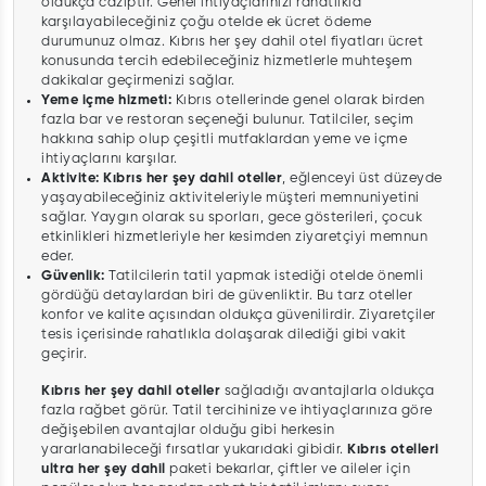
oldukça caziptir. Genel ihtiyaçlarınızı rahatlıkla
karşılayabileceğiniz çoğu otelde ek ücret ödeme
durumunuz olmaz. Kıbrıs her şey dahil otel fiyatları ücret
konusunda tercih edebileceğiniz hizmetlerle muhteşem
dakikalar geçirmenizi sağlar.
Yeme içme hizmeti:
Kıbrıs otellerinde genel olarak birden
fazla bar ve restoran seçeneği bulunur. Tatilciler, seçim
hakkına sahip olup çeşitli mutfaklardan yeme ve içme
ihtiyaçlarını karşılar.
Aktivite: Kıbrıs her şey dahil oteller
, eğlenceyi üst düzeyde
yaşayabileceğiniz aktiviteleriyle müşteri memnuniyetini
sağlar. Yaygın olarak su sporları, gece gösterileri, çocuk
etkinlikleri hizmetleriyle her kesimden ziyaretçiyi memnun
eder.
Güvenlik:
Tatilcilerin tatil yapmak istediği otelde önemli
gördüğü detaylardan biri de güvenliktir. Bu tarz oteller
konfor ve kalite açısından oldukça güvenilirdir. Ziyaretçiler
tesis içerisinde rahatlıkla dolaşarak dilediği gibi vakit
geçirir.
Kıbrıs her şey dahil oteller
sağladığı avantajlarla oldukça
fazla rağbet görür. Tatil tercihinize ve ihtiyaçlarınıza göre
değişebilen avantajlar olduğu gibi herkesin
yararlanabileceği fırsatlar yukarıdaki gibidir.
Kıbrıs otelleri
ultra her şey dahil
paketi bekarlar, çiftler ve aileler için