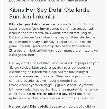
popüler olup her açıdan rahat bir tatil imkanı sunar.
Kıbrıs Her Şey Dahil Otellerde
Sunulan İmkanlar
Kıbrıs her şey dahil oteller
, yeme içmeden süit odalara
kadar oldukça fazla imkan sunar. Kıbrıs’ın en gözde tatil
beldelerinde yer alarak lüks konaklama hizmeti sağlar.
Diğer otellerden farklı olarak her şey dahil tesislerde öne
çıkan imkanların sayısı bir hayli fazladır. Bu tarz oteller
genellikle sahil şeridinde olup denize sıfır konumdadır.
Ziyaretçilerin beklentileri karşılayan manzaralar huzurlu ve
oldukça sakindir.
Her şey dahil Kıbrıs otelleri, kendine özel kum plaja sahiptir.
Sizlere kalabalıktan uzak rahat denize girebileceğiniz
alanlar sağlar. Birden fazla açık yüzme havuzlarıyla
çocuklu ailelere de hitap eder. Stres ve yorgunluğunu
atmak isteyenler spa ve masaj hizmetlerinden
faydalanarak yeniden doğmuş gibi hisseder. Saymakla
bitmeyen imkanlara doktor, kuaför ve market hizmetleri de
dahil edilir.
Kıbrıs otelleri ultra her şey dahil
paketleri
eğlence arayanlara özel disko ve bar hizmetleri de sunar.
Her şey dahil Kıbrıs otelleri
yaz aylarında olduğu gibi kış