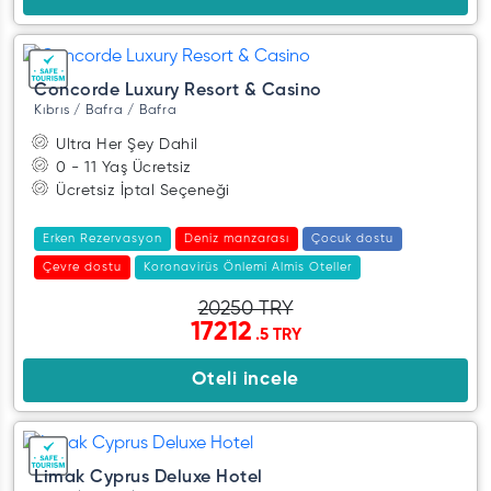
Concorde Luxury Resort & Casino
Kıbrıs / Bafra / Bafra
Ultra Her Şey Dahil
0 - 11 Yaş Ücretsiz
Ücretsiz İptal Seçeneği
Erken Rezervasyon
Deniz manzarası
Çocuk dostu
Çevre dostu
Koronavirüs Önlemi Almis Oteller
Spa/sağlık merkezi
20250 TRY
17212
.5 TRY
Oteli incele
Limak Cyprus Deluxe Hotel