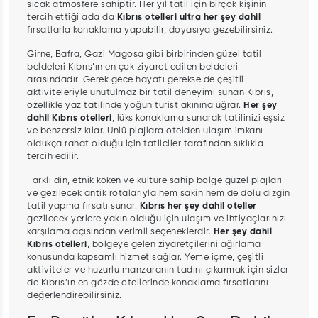
sıcak atmosfere sahiptir. Her yıl tatil için birçok kişinin
tercih ettiği ada da
Kıbrıs otelleri ultra her şey dahil
fırsatlarla konaklama yapabilir, doyasıya gezebilirsiniz.
Girne, Bafra, Gazi Magosa gibi birbirinden güzel tatil
beldeleri Kıbrıs’ın en çok ziyaret edilen beldeleri
arasındadır. Gerek gece hayatı gerekse de çeşitli
aktiviteleriyle unutulmaz bir tatil deneyimi sunan Kıbrıs,
özellikle yaz tatilinde yoğun turist akınına uğrar.
Her şey
dahil Kıbrıs otelleri
, lüks konaklama sunarak tatilinizi eşsiz
ve benzersiz kılar. Ünlü plajlara otelden ulaşım imkanı
oldukça rahat olduğu için tatilciler tarafından sıklıkla
tercih edilir.
Farklı din, etnik köken ve kültüre sahip bölge güzel plajları
ve gezilecek antik rotalarıyla hem sakin hem de dolu dizgin
tatil yapma fırsatı sunar.
Kıbrıs her şey dahil oteller
gezilecek yerlere yakın olduğu için ulaşım ve ihtiyaçlarınızı
karşılama açısından verimli seçeneklerdir.
Her şey dahil
Kıbrıs otelleri
, bölgeye gelen ziyaretçilerini ağırlama
konusunda kapsamlı hizmet sağlar. Yeme içme, çeşitli
aktiviteler ve huzurlu manzaranın tadını çıkarmak için sizler
de Kıbrıs’ın en gözde otellerinde konaklama fırsatlarını
değerlendirebilirsiniz.