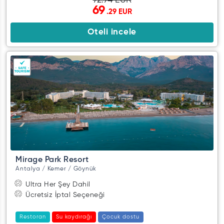
72.94 EUR
69
.29 EUR
Oteli incele
Mirage Park Resort
Antalya / Kemer / Göynük
Ultra Her Şey Dahil
Ücretsiz İptal Seçeneği
Restoran
Su kaydırağı
Çocuk dostu