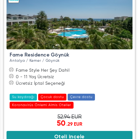
Fame Residence Göynük
Antalya / Kemer / Göynük
Fame Style Her Şey Dahil
0 - 11 Yaş Ücretsiz
Ücretsiz İptal Seçeneği
Su kaydırağı
Çocuk dostu
Çevre dostu
Koronavirüs Önlemi Almis Oteller
52.94 EUR
50
.29 EUR
Oteli incele