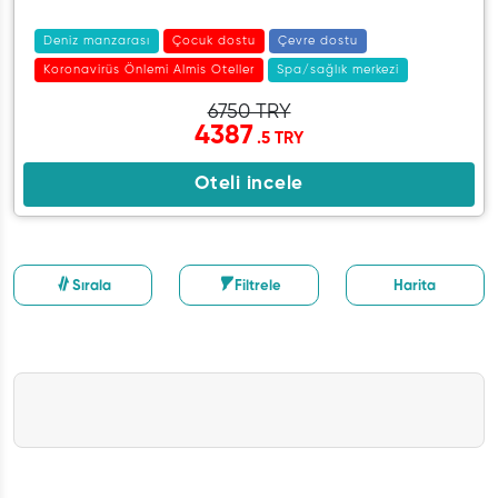
Deniz manzarası
Çocuk dostu
Çevre dostu
Koronavirüs Önlemi Almis Oteller
Spa/sağlık merkezi
6750 TRY
4387
.5 TRY
Oteli incele
Sırala
Filtrele
Harita