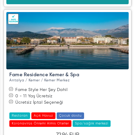
Fame Residence Kemer & Spa
Antalya / Kemer / Kemer Merkez
Fame Style Her Şey Dahil
0 - 11 Yaş Ücretsiz
Ücretsiz İptal Seçeneği
Restoran
Açık Havuz
Çocuk dostu
Koronavirüs Önlemi Almis Oteller
Spa/sağlık merkezi