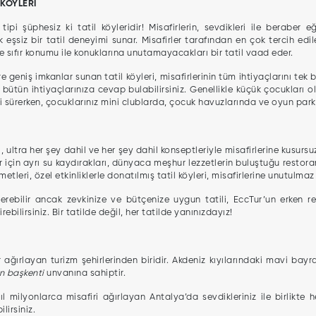
 KÖYLERİ
ipi şüphesiz ki tatil köyleridir! Misafirlerin, sevdikleri ile beraber eğ
k eşsiz bir tatil deneyimi sunar. Misafirler tarafından en çok tercih ed
ize sıfır konumu ile konuklarına unutamayacakları bir tatil vaad eder.
 geniş imkanlar sunan tatil köyleri, misafirlerinin tüm ihtiyaçlarını tek b
de bütün ihtiyaçlarınıza cevap bulabilirsiniz. Genellikle küçük çocukları o
ini sürerken, çocuklarınız mini clublarda, çocuk havuzlarında ve oyun par
 ultra her şey dahil ve her şey dahil konseptleriyle misafirlerine kusursuz
lar için ayrı su kaydırakları, dünyaca meşhur lezzetlerin buluştuğu rest
etleri, özel etkinliklerle donatılmış tatil köyleri, misafirlerine unutulmaz b
sterebilir ancak zevkinize ve bütçenize uygun tatili, EccTur’un erke
ilirsiniz. Bir tatilde değil, her tatilde yanınızdayız!
 ağırlayan turizm şehirlerinden biridir. Akdeniz kıyılarındaki mavi bayrakl
n başkenti
unvanına sahiptir.
 yıl milyonlarca misafiri ağırlayan Antalya’da sevdikleriniz ile birlikt
lirsiniz.