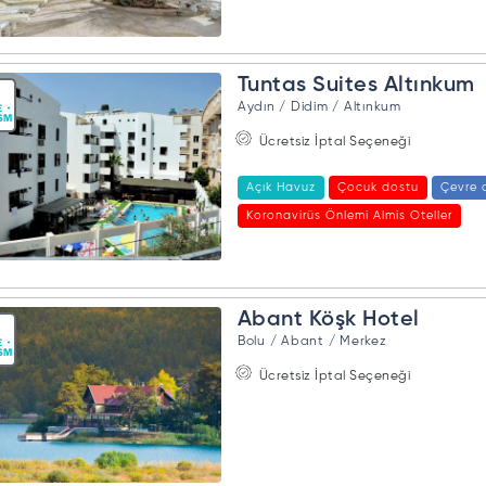
Tuntas Suites Altınkum
Aydın / Didim / Altınkum
Ücretsiz İptal Seçeneği
Açık Havuz
Çocuk dostu
Çevre 
Koronavirüs Önlemi Almis Oteller
Abant Köşk Hotel
Bolu / Abant / Merkez
Ücretsiz İptal Seçeneği