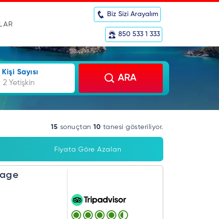
Biz Sizi Arayalım
RLAR
850 533 1 333
Kişi Sayısı
ARA
2 Yetişkin
15
sonuçtan
10
tanesi gösteriliyor.
Fiyata Göre Azalan
lage