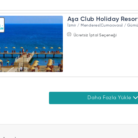
Aşa Club Holiday Resor
İzmir / Menderes(Cumaovası) / Gümü
Ücretsiz İptal Seçeneği
Daha Fazla Yükle