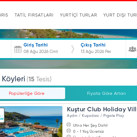
BRIS
TATİL FIRSATLARI
YURTIÇI TURLAR
YURT DIŞI TU
Giriş Tarihi
Çıkış Tarihi
l Köyleri
(
15
Tesis)
Popülerliğe Göre
Fiyata Göre Artan
Kuştur Club Holiday Vil
Aydın / Kuşadası / Pigale Plajı
Ultra Her Şey Dahil
0 - 1 Yaş Ücretsiz