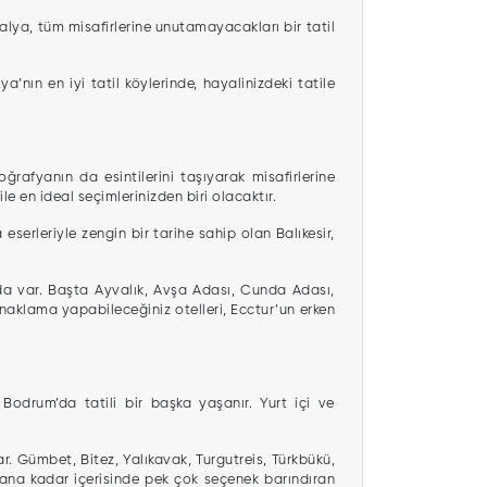
talya, tüm misafirlerine unutamayacakları bir tatil
a’nın en iyi tatil köylerinde, hayalinizdeki tatile
rafyanın da esintilerini taşıyarak misafirlerine
le en ideal seçimlerinizden biri olacaktır.
erleriyle zengin bir tarihe sahip olan Balıkesir,
ayda var. Başta Ayvalık, Avşa Adası, Cunda Adası,
konaklama yapabileceğiniz otelleri, Ecctur’un erken
Bodrum’da tatili bir başka yaşanır. Yurt içi ve
ar. Gümbet, Bitez, Yalıkavak, Turgutreis, Türkbükü,
ana kadar içerisinde pek çok seçenek barındıran