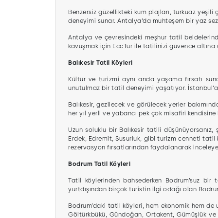
Benzersiz güzellikteki kum plajları, turkuaz yeşil
deneyimi sunar. Antalya’da muhteşem bir yaz sezo
Antalya ve çevresindeki meşhur tatil beldelerinde,
kavuşmak için EccTur ile tatilinizi güvence altına a
Balıkesir Tatil Köyleri
Kültür ve turizmi aynı anda yaşama fırsatı suna
unutulmaz bir tatil deneyimi yaşatıyor. İstanbul’a 
Balıkesir, gezilecek ve görülecek yerler bakımın
her yıl yerli ve yabancı pek çok misafiri kendisine 
Uzun soluklu bir Balıkesir tatili düşünüyorsanız
Erdek, Edremit, Susurluk, gibi turizm cenneti tati
rezervasyon fırsatlarından faydalanarak inceleyeb
Bodrum Tatil Köyleri
Tatil köylerinden bahsederken Bodrum’suz bir t
yurtdışından birçok turistin ilgi odağı olan Bodru
Bodrum’daki tatil köyleri, hem ekonomik hem de ult
Göltürkbükü, Gündoğan, Ortakent, Gümüşlük ve A