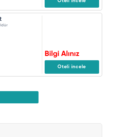
Oteli incele
t
ldür
Bilgi Alınız
Oteli incele