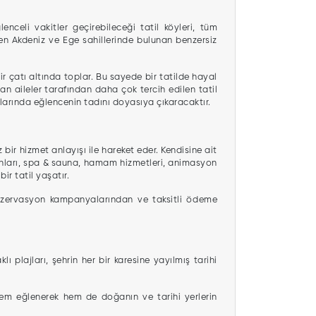
lenceli vakitler geçirebileceği tatil köyleri, tüm
ilen Akdeniz ve Ege sahillerinde bulunan benzersiz
ir çatı altında toplar. Bu sayede bir tatilde hayal
lan aileler tarafından daha çok tercih edilen tatil
klarında eğlencenin tadını doyasıya çıkaracaktır.
 bir hizmet anlayışı ile hareket eder. Kendisine ait
oranları, spa & sauna, hamam hizmetleri, animasyon
ir tatil yaşatır.
n rezervasyon kampanyalarından ve taksitli ödeme
ı plajları, şehrin her bir karesine yayılmış tarihi
e hem eğlenerek hem de doğanın ve tarihi yerlerin