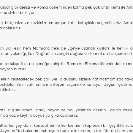
i çarşaf gibi denizi ve Roma döneminden kalma pek çok antik kenti ile An
nu sizleri bekliyor!
 bütçenize ve zevkinize en uygun tatili kolaylıkla seçebilirsiniz. Antaly
labilirsiniz.
n Balıkesir, hem Marmara hem de Ege’ye uzanan kıyıları ile her iki coğ
olan yakınlığı, Kaz Dağları’nın zengin doğası ve termal otel seçenekleri i
dan oldukça fazla seçeneğe sahiptir. Roma ve Bizans döneminden kalma es
hayran bırakır.
, şehrin keşfedilecek pek çok yeri olduğunu sizlere hatırlatmamızda f
l beldeleri ile misafirlerine muhteşem seçenekler sunuyor. Uygun fiyatlı 
ilirsiniz.
atil düşünülemez. Mavi, beyaz ve bol yeşilden oluşan Ege’nin kalbi 
m’da yazın keyfini doyasıya çıkaracaksınız.
ra her şey dahil konseptleri ile her kesime hitap eden bir çeşitlilik sun
kyarlar’da bulunan muhteşem butik otellerden, ultra lüks otellere var