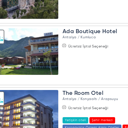
Ada Boutique Hotel
Antalya / Kumluca
Ücretsiz İptal Seçeneği
The Room Otel
Antalya / Konyaaltı / Arapsuyu
Ücretsiz İptal Seçeneği
Yetişkin oteli
Şehir merkezi
Koronavirüs Önlemi Almis Oteller
E