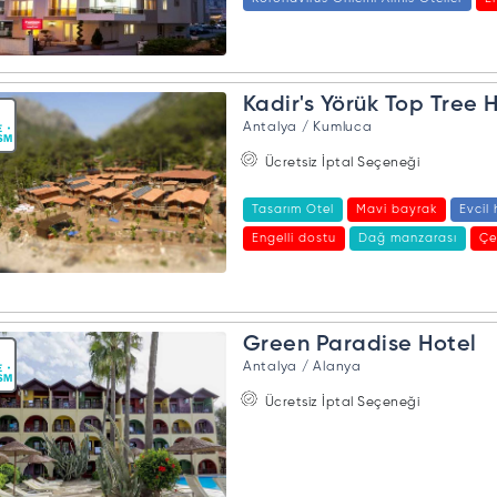
Kadir's Yörük Top Tree 
Antalya / Kumluca
Ücretsiz İptal Seçeneği
Tasarım Otel
Mavi bayrak
Evcil
Engelli dostu
Dağ manzarası
Çe
Bebek dostu
Koronavirüs Önlemi Al
Green Paradise Hotel
Antalya / Alanya
Ücretsiz İptal Seçeneği