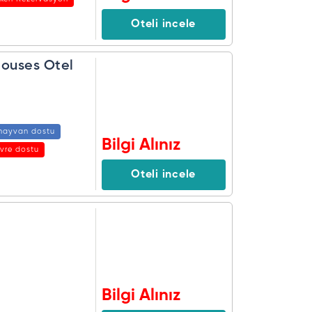
Oteli incele
Houses Otel
 hayvan dostu
Bilgi Alınız
vre dostu
mis Oteller
Oteli incele
Bilgi Alınız