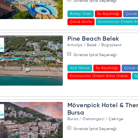
Ücretsiz İptal Seçeneği
Balayı Oteli
Su kaydırağı
Çocuk
Çevre dostu
Koronavirüs Önlemi Al
Pine Beach Belek
Antalya / Belek / Boğazkent
Ücretsiz İptal Seçeneği
Açık Havuz
Su kaydırağı
Çocuk 
Koronavirüs Önlemi Almis Oteller
S
Mövenpick Hotel & The
Bursa
Bursa / Osmangazi / Çekirge
Ücretsiz İptal Seçeneği