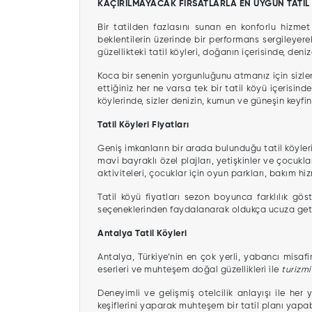
KAÇIRILMAYACAK FIRSATLARLA EN UYGUN TATİL
Bir tatilden fazlasını sunan en konforlu hizmet t
beklentilerin üzerinde bir performans sergileyere
güzellikteki tatil köyleri, doğanın içerisinde, den
Koca bir senenin yorgunluğunu atmanız için sizlere
ettiğiniz her ne varsa tek bir tatil köyü içerisin
köylerinde, sizler denizin, kumun ve güneşin keyf
Tatil Köyleri Fiyatları
Geniş imkanların bir arada bulunduğu tatil köyleri,
mavi bayraklı özel plajları, yetişkinler ve çocuk
aktiviteleri, çocuklar için oyun parkları, bakım hizm
Tatil köyü fiyatları sezon boyunca farklılık gö
seçeneklerinden faydalanarak oldukça ucuza getireb
Antalya Tatil Köyleri
Antalya, Türkiye’nin en çok yerli, yabancı misafir
eserleri ve muhteşem doğal güzellikleri ile
turizmi
Deneyimli ve gelişmiş otelcilik anlayışı ile her
keşiflerini yaparak muhteşem bir tatil planı yapabi