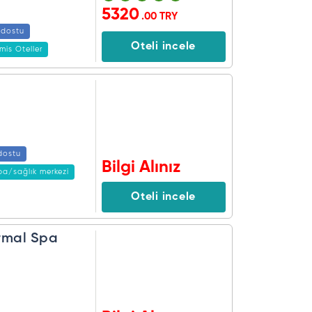
5320
.00 TRY
 dostu
Oteli incele
mis Oteller
dostu
Bilgi Alınız
pa/sağlık merkezi
Oteli incele
rmal Spa