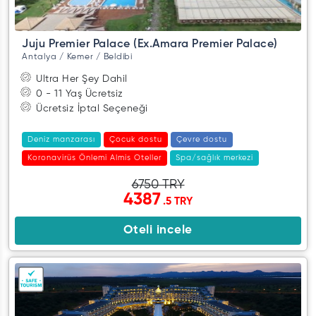
Juju Premier Palace (Ex.Amara Premier Palace)
Antalya / Kemer / Beldibi
Ultra Her Şey Dahil
0 - 11 Yaş Ücretsiz
Ücretsiz İptal Seçeneği
Deniz manzarası
Çocuk dostu
Çevre dostu
Koronavirüs Önlemi Almis Oteller
Spa/sağlık merkezi
6750 TRY
4387
.5 TRY
Oteli incele