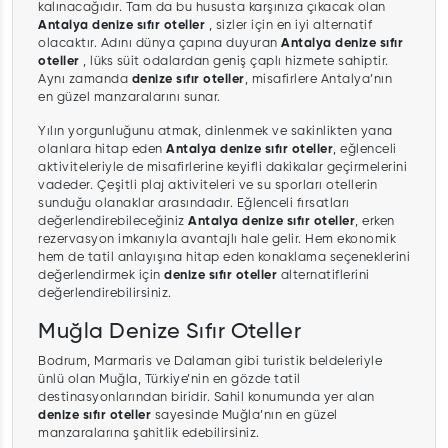
kalınacağıdır. Tam da bu hususta karşınıza çıkacak olan
Antalya denize sıfır oteller
, sizler için en iyi alternatif
olacaktır. Adını dünya çapına duyuran
Antalya denize sıfır
oteller
, lüks süit odalardan geniş çaplı hizmete sahiptir.
Aynı zamanda
denize sıfır oteller
, misafirlere Antalya’nın
en güzel manzaralarını sunar.
Yılın yorgunluğunu atmak, dinlenmek ve sakinlikten yana
olanlara hitap eden
Antalya denize sıfır oteller
, eğlenceli
aktiviteleriyle de misafirlerine keyifli dakikalar geçirmelerini
vadeder. Çeşitli plaj aktiviteleri ve su sporları otellerin
sunduğu olanaklar arasındadır. Eğlenceli fırsatları
değerlendirebileceğiniz
Antalya denize sıfır oteller
, erken
rezervasyon imkanıyla avantajlı hale gelir. Hem ekonomik
hem de tatil anlayışına hitap eden konaklama seçeneklerini
değerlendirmek için
denize sıfır oteller
alternatiflerini
değerlendirebilirsiniz.
Muğla Denize Sıfır Oteller
Bodrum, Marmaris ve Dalaman gibi turistik beldeleriyle
ünlü olan Muğla, Türkiye’nin en gözde tatil
destinasyonlarından biridir. Sahil konumunda yer alan
denize sıfır oteller
sayesinde Muğla’nın en güzel
manzaralarına şahitlik edebilirsiniz.