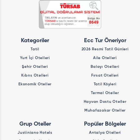
Kategoriler
Ecc Tur Öneriyor
Tatil
2026 Resmi Tatil Günleri
Yurt İçi Otelleri
Aile Otelleri
Şehir Otelleri
Balayı Otelleri
Kıbrıs Otelleri
Fırsat Otelleri
Ekonomik Oteller
Tatil Köyleri
Termal Oteller
Hayvan Dostu Oteller
Muhafazakar Oteller
Grup Oteller
Popüler Bölgeler
Justiniano Hotels
Antalya Otelleri