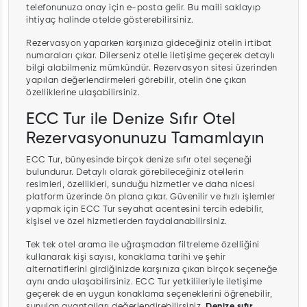
telefonunuza onay için e-posta gelir. Bu maili saklayıp
ihtiyaç halinde otelde gösterebilirsiniz.
Rezervasyon yaparken karşınıza gideceğiniz otelin irtibat
numaraları çıkar. Dilerseniz otelle iletişime geçerek detaylı
bilgi alabilmeniz mümkündür. Rezervasyon sitesi üzerinden
yapılan değerlendirmeleri görebilir, otelin öne çıkan
özelliklerine ulaşabilirsiniz.
ECC Tur ile Denize Sıfır Otel
Rezervasyonunuzu Tamamlayın
ECC Tur, bünyesinde birçok denize sıfır otel seçeneği
bulundurur. Detaylı olarak görebileceğiniz otellerin
resimleri, özellikleri, sunduğu hizmetler ve daha nicesi
platform üzerinde ön plana çıkar. Güvenilir ve hızlı işlemler
yapmak için ECC Tur seyahat acentesini tercih edebilir,
kişisel ve özel hizmetlerden faydalanabilirsiniz.
Tek tek otel arama ile uğraşmadan filtreleme özelliğini
kullanarak kişi sayısı, konaklama tarihi ve şehir
alternatiflerini girdiğinizde karşınıza çıkan birçok seçeneğe
aynı anda ulaşabilirsiniz. ECC Tur yetkilileriyle iletişime
geçerek de en uygun konaklama seçeneklerini öğrenebilir,
sunulan avantajları değerlendirebilirsiniz.
Denize sıfır