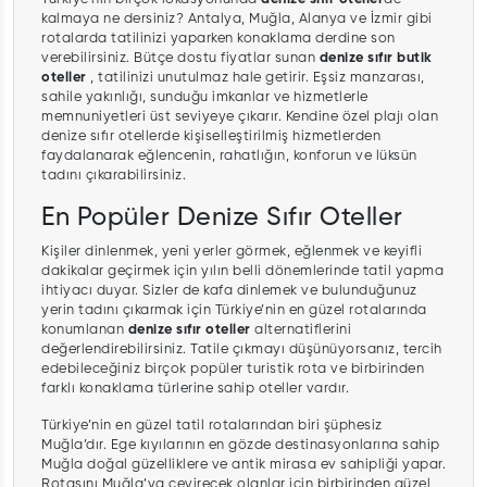
kalmaya ne dersiniz? Antalya, Muğla, Alanya ve İzmir gibi
rotalarda tatilinizi yaparken konaklama derdine son
verebilirsiniz. Bütçe dostu fiyatlar sunan
denize sıfır butik
oteller
, tatilinizi unutulmaz hale getirir. Eşsiz manzarası,
sahile yakınlığı, sunduğu imkanlar ve hizmetlerle
memnuniyetleri üst seviyeye çıkarır. Kendine özel plajı olan
denize sıfır otellerde kişiselleştirilmiş hizmetlerden
faydalanarak eğlencenin, rahatlığın, konforun ve lüksün
tadını çıkarabilirsiniz.
En Popüler Denize Sıfır Oteller
Kişiler dinlenmek, yeni yerler görmek, eğlenmek ve keyifli
dakikalar geçirmek için yılın belli dönemlerinde tatil yapma
ihtiyacı duyar. Sizler de kafa dinlemek ve bulunduğunuz
yerin tadını çıkarmak için Türkiye’nin en güzel rotalarında
konumlanan
denize sıfır oteller
alternatiflerini
değerlendirebilirsiniz. Tatile çıkmayı düşünüyorsanız, tercih
edebileceğiniz birçok popüler turistik rota ve birbirinden
farklı konaklama türlerine sahip oteller vardır.
Türkiye’nin en güzel tatil rotalarından biri şüphesiz
Muğla’dır. Ege kıyılarının en gözde destinasyonlarına sahip
Muğla doğal güzelliklere ve antik mirasa ev sahipliği yapar.
Rotasını Muğla’ya çevirecek olanlar için birbirinden güzel