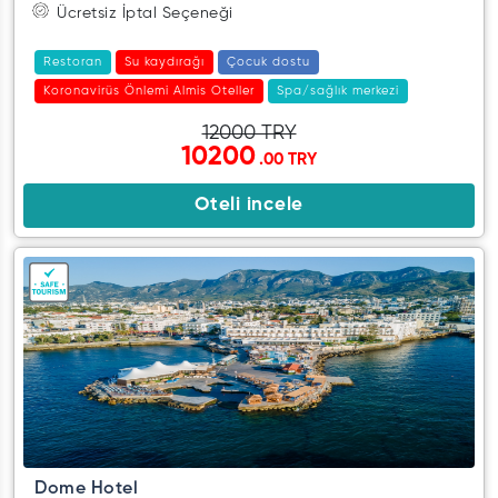
Ücretsiz İptal Seçeneği
Restoran
Su kaydırağı
Çocuk dostu
Koronavirüs Önlemi Almis Oteller
Spa/sağlık merkezi
12000 TRY
10200
.00 TRY
Oteli incele
Dome Hotel