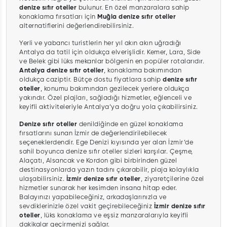
denize sıfır oteller
bulunur. En özel manzaralara sahip
konaklama fırsatları için
Muğla denize sıfır oteller
alternatiflerini değerlendirebilirsiniz.
Yerli ve yabancı turistlerin her yıl akın akın uğradığı
Antalya da tatil için oldukça elverişlidir. Kemer, Lara, Side
ve Belek gibi lüks mekanlar bölgenin en popüler rotalarıdır.
Antalya denize sıfır oteller
, konaklama bakımından
oldukça caziptir. Bütçe dostu fiyatlara sahip
denize sıfır
oteller
, konumu bakımından gezilecek yerlere oldukça
yakındır. Özel plajları, sağladığı hizmetler, eğlenceli ve
keyifli aktiviteleriyle Antalya’ya doğru yola çıkabilirsiniz.
Denize sıfır oteller
denildiğinde en güzel konaklama
fırsatlarını sunan İzmir de değerlendirilebilecek
seçeneklerdendir. Ege Denizi kıyısında yer alan İzmir’de
sahil boyunca denize sıfır oteller sizleri karşılar. Çeşme,
Alaçatı, Alsancak ve Kordon gibi birbirinden güzel
destinasyonlarda yazın tadını çıkarabilir, plaja kolaylıkla
ulaşabilirsiniz.
İzmir denize sıfır oteller
, ziyaretçilerine özel
hizmetler sunarak her kesimden insana hitap eder.
Balayınızı yapabileceğiniz, arkadaşlarınızla ve
sevdiklerinizle özel vakit geçirebileceğiniz
İzmir denize sıfır
oteller
, lüks konaklama ve eşsiz manzaralarıyla keyifli
dakikalar geçirmenizi sağlar.