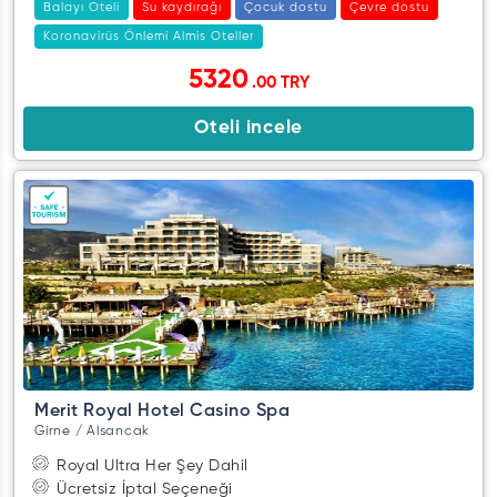
Balayı Oteli
Su kaydırağı
Çocuk dostu
Çevre dostu
Koronavirüs Önlemi Almis Oteller
5320
.00 TRY
Oteli incele
Merit Royal Hotel Casino Spa
Girne / Alsancak
Royal Ultra Her Şey Dahil
Ücretsiz İptal Seçeneği