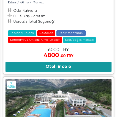
Kıbrıs / Girne / Merkez
Oda Kahvaltı
0 - 5 Yaş Ücretsiz
Ücretsiz İptal Seçeneği
Toplantı Salonu
Restoran
Deniz manzarası
Koronavirüs Önlemi Almis Oteller
Spa/sağlık merkezi
6000 TRY
4800
.00 TRY
Oteli incele