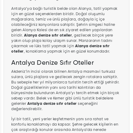
Antalya’ya bağlı turistik belde olan Alanya, tatil yapmak
için en güzel seçeneklerden biridir. Doğal oluşumlu
mağaralara, temiz ve ünlü plajlara, doğayla iç içe
olabileceğiniz kanyonlara sahiptir. Şehrin simgesi haline
gelen Alanya Kalesi de en sık ziyaret edilen yapılardan
biridir.
Alanya denize sıfır oteller
, gezilecek birçok yere
yakın olup plaja kolay ulaşım sunar. Manzaranın tadını
çıkarmak ve lüks tatil yapmak için
Alanya denize sıfır
oteller
, konaklama yapmak için en güzel konumdadır.
Antalya Denize Sıfır Oteller
Akdeniz’in incisi olarak bilinen Antalya masmavi turkuaz
sulara, ünlü plajlara ve gezilecek zengin rotalara sahiptir.
Bu sebeple her yıl milyonlarca turistin tercih ettiği şehirdir.
Doğal güzelliklerinin yanı sıra tarihi kalıntıları da
bünyesinde bulunduran Antalya’yı tercih etmek için birçok
sebep vardır. Belek ve Kemer gibi ünlü turistik beldelere
gelenler
Antalya denize sıfır oteller
seçeneğini
değerlendirebilir.
İyi bir tatil, yeni yerler keşfetmenin yanı sıra rahat ve
konforlu konaklamayı da kapsar. Şehre gelecek kişilerin en
çok araştırdığı konular arasında Antalya’da nerede