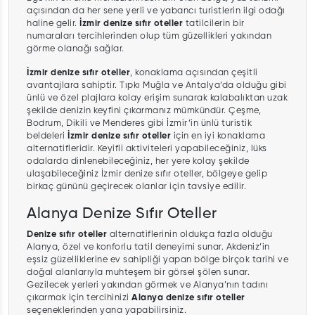
açısından da her sene yerli ve yabancı turistlerin ilgi odağı
haline gelir.
İzmir denize sıfır oteller
tatilcilerin bir
numaraları tercihlerinden olup tüm güzellikleri yakından
görme olanağı sağlar.
İzmir denize sıfır oteller
, konaklama açısından çeşitli
avantajlara sahiptir. Tıpkı Muğla ve Antalya’da olduğu gibi
ünlü ve özel plajlara kolay erişim sunarak kalabalıktan uzak
şekilde denizin keyfini çıkarmanız mümkündür. Çeşme,
Bodrum, Dikili ve Menderes gibi İzmir’in ünlü turistik
beldeleri
İzmir denize sıfır oteller
için en iyi konaklama
alternatifleridir. Keyifli aktiviteleri yapabileceğiniz, lüks
odalarda dinlenebileceğiniz, her yere kolay şekilde
ulaşabileceğiniz İzmir denize sıfır oteller, bölgeye gelip
birkaç gününü geçirecek olanlar için tavsiye edilir.
Alanya Denize Sıfır Oteller
Denize sıfır oteller
alternatiflerinin oldukça fazla olduğu
Alanya, özel ve konforlu tatil deneyimi sunar. Akdeniz’in
eşsiz güzelliklerine ev sahipliği yapan bölge birçok tarihi ve
doğal alanlarıyla muhteşem bir görsel şölen sunar.
Gezilecek yerleri yakından görmek ve Alanya’nın tadını
çıkarmak için tercihinizi
Alanya denize sıfır oteller
seçeneklerinden yana yapabilirsiniz.