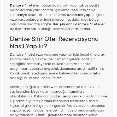
Denize sıfır oteller
, bütçe dostu tatil yapmak ve çeşitli
olanaklardan yararlanmak için erken rezervasyon ve
kampanya fırsatları sunar. İnternet üzerinden yapacağınız
rezervasyonlarda ek indirimlerden faydalanmak bütçe
açısından avantaj sağlar.
Her şey dahil denize sıfır oteller
de fiyatların cazip olduğu seçenekler arasındadır.
Denize Sıfır Otel Rezervasyonu
Nasıl Yapılır?
Denize sıfır otel rezervasyonu yapmak için öncelikli olarak
kalmak istediğiniz oteli belirlemeniz gerekir. Tatil için
seçtiğiniz destinasyonda bulunan denize sıfır otel
araştırması yaparak uygunluk durumunu araştırabilirsiniz.
Konaklamak istediğiniz süreyi belirledikten sonra otelin
doluluğunu kontrol edebilirsiniz.
Seçmiş olduğunuz otelin web sitesinden ya da ECC Tur
sayfasından birçok otelin sunduğu hizmetlere
ulaşabilirsiniz. Kalacağınız oteli seçip giriş - çıkış tarihini ve
kişi sayısını girerek arama butonuna tıkladıktan sonra
kişisel bilgilerinizi girmeniz gerekir. Rezervasyon esnasında
yapabileceğiniz ödemelerde indirim ve promosyonlardan
da yararlanabilirsiniz. İşlemler tamamlandıktan sonra