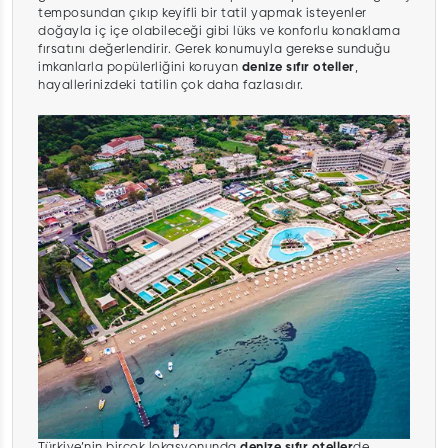
temposundan çıkıp keyifli bir tatil yapmak isteyenler
doğayla iç içe olabileceği gibi lüks ve konforlu konaklama
fırsatını değerlendirir. Gerek konumuyla gerekse sunduğu
imkanlarla popülerliğini koruyan
denize sıfır oteller
,
hayallerinizdeki tatilin çok daha fazlasıdır.
Türkiye’nin birçok lokasyonunda
denize sıfır oteller
de