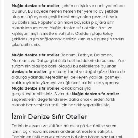
Muğla denize sıfır oteller
, şehrin en işlek ve canlı yerlerinde
bulunur. Bu sayede hemen hemen her yere kolay şekilde
ulaşım sağlayarak çeşitli destinasyonları gezme fırsatı
bulabilirsiniz. Popüler olan mavi bayraklı plajlara sıfır
olarak konumlanan Muğla denize sıfır oteller, özel ve
kişileştirilmiş hizmetlere sahiptir. Otelden plaja kolay
şekilde ulaşım sağlayarak denizin kumun ve güneşin tadını
çıkarabilirsiniz.
Muğla denize sıfır oteller
Bodrum, Fethiye, Dalaman,
Marmaris ve Datça gibi ünlü tatil beldelerinde bulunur. Yaz
turizminin oldukça canlı olduğu bu beldelerde bulunan
denize sıfır oteller
, gezilecek tarihi ve doğal güzelliklere de
oldukça yakındır. Keşfedilmeyi bekleyen yapıları görmeyi,
bakir koylarda yüzmeyi ve eğlenceli aktiviteler yapmayı
Muğla denize sıfır oteller
konaklamasıyla
gerçekleştirebilirsiniz. Sizler de
Muğla denize sıfır oteller
seçeneklerini değerlendirerek daha öncekilerden farklı
olacak benzersiz bir tatil için hazırlık yapabilirsiniz.
İzmir Denize Sıfır Oteller
Tarihi dokusunu ve kültürel mirasını gözler önüne seren
İzmir, açık hava müzesini andıran atmosfere sahiptir.
Ege’nin en ünlü merkezlerinden biri olan bölge, yaz turizmi