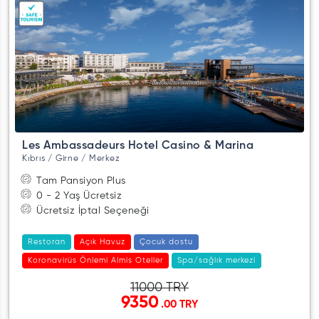
Les Ambassadeurs Hotel Casino & Marina
Kıbrıs / Girne / Merkez
Tam Pansiyon Plus
0 - 2 Yaş Ücretsiz
Ücretsiz İptal Seçeneği
Restoran
Açık Havuz
Çocuk dostu
Koronavirüs Önlemi Almis Oteller
Spa/sağlık merkezi
11000 TRY
9350
.00 TRY