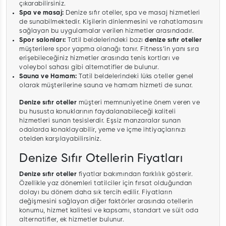
çıkarabilirsiniz.
Spa ve masaj:
Denize sıfır oteller, spa ve masaj hizmetleri
de sunabilmektedir. Kişilerin dinlenmesini ve rahatlamasını
sağlayan bu uygulamalar verilen hizmetler arasındadır.
Spor salonları:
Tatil beldelerindeki bazı
denize sıfır oteller
müşterilere spor yapma olanağı tanır. Fitness’in yanı sıra
erişebileceğiniz hizmetler arasında tenis kortları ve
voleybol sahası gibi alternatifler de bulunur.
Sauna ve Hamam:
Tatil beldelerindeki lüks oteller genel
olarak müşterilerine sauna ve hamam hizmeti de sunar.
Denize sıfır oteller
müşteri memnuniyetine önem veren ve
bu hususta konuklarının faydalanabileceği kaliteli
hizmetleri sunan tesislerdir. Eşsiz manzaralar sunan
odalarda konaklayabilir, yeme ve içme ihtiyaçlarınızı
otelden karşılayabilirsiniz.
Denize Sıfır Otellerin Fiyatları
Denize sıfır oteller
fiyatlar bakımından farklılık gösterir.
Özellikle yaz dönemleri tatilciler için fırsat olduğundan
dolayı bu dönem daha sık tercih edilir. Fiyatların
değişmesini sağlayan diğer faktörler arasında otellerin
konumu, hizmet kalitesi ve kapsamı, standart ve süit oda
alternatifler, ek hizmetler bulunur.