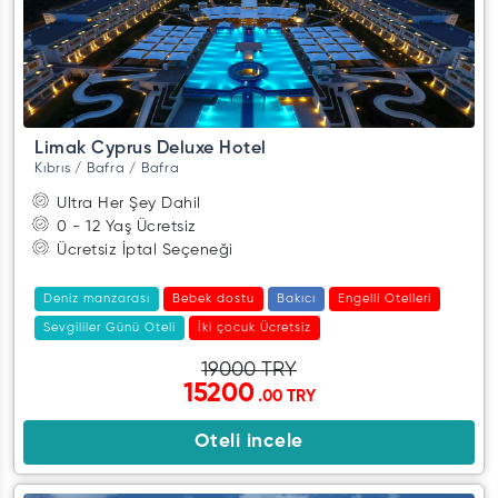
Limak Cyprus Deluxe Hotel
Kıbrıs / Bafra / Bafra
Ultra Her Şey Dahil
0 - 12 Yaş Ücretsiz
Ücretsiz İptal Seçeneği
Deniz manzarası
Bebek dostu
Bakıcı
Engelli Otelleri
Sevgililer Günü Oteli
İki çocuk Ücretsiz
19000 TRY
15200
.00 TRY
Oteli incele