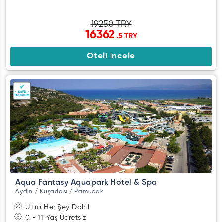
19250 TRY
16362
.5 TRY
Oteli incele
Aqua Fantasy Aquapark Hotel & Spa
Aydın / Kuşadası / Pamucak
Ultra Her Şey Dahil
0 - 11 Yaş Ücretsiz