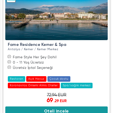
Fame Residence Kemer & Spa
Antalya / Kemer / Kemer Merkez
Fame Style Her Şey Dahil
0 - 11 Yaş Ücretsiz
Ücretsiz İptal Seçeneği
Restoran
Açık Havuz
Çocuk dostu
Koronavirüs Önlemi Almis Oteller
Spa/sağlık merkezi
72.94 EUR
69
.29 EUR
Oteli incele