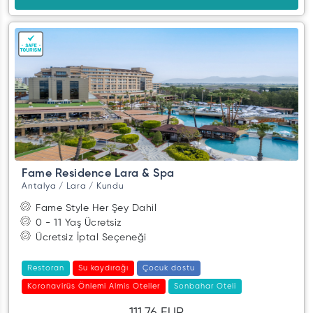
Fame Residence Lara & Spa
Antalya / Lara / Kundu
Fame Style Her Şey Dahil
0 - 11 Yaş Ücretsiz
Ücretsiz İptal Seçeneği
Restoran
Su kaydırağı
Çocuk dostu
Koronavirüs Önlemi Almis Oteller
Sonbahar Oteli