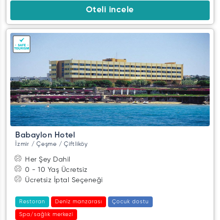
Oteli incele
Babaylon Hotel
İzmir / Çeşme / Çiftliköy
Her Şey Dahil
0 - 10 Yaş Ücretsiz
Ücretsiz İptal Seçeneği
Restoran
Deniz manzarası
Çocuk dostu
Spa/sağlık merkezi