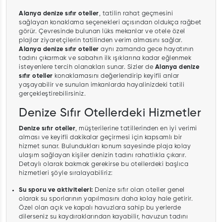
Alanya denize sıfır oteller
, tatilin rahat geçmesini
sağlayan konaklama seçenekleri açısından oldukça rağbet
görür. Çevresinde bulunan lüks mekanlar ve otele özel
plajlar ziyaretçilerin tatilinden verim almasını sağlar.
Alanya denize sıfır oteller
aynı zamanda gece hayatının
tadını çıkarmak ve sabahın ilk ışıklarına kadar eğlenmek
isteyenlere tercih olanakları sunar. Sizler de
Alanya denize
sıfır oteller
konaklamasını değerlendirip keyifli anlar
yaşayabilir ve sunulan imkanlarda hayalinizdeki tatili
gerçekleştirebilirsiniz.
Denize Sıfır Otellerdeki Hizmetler
Denize sıfır oteller
, müşterilerine tatillerinden en iyi verimi
alması ve keyifli dakikalar geçirmesi için kapsamlı bir
hizmet sunar. Bulundukları konum sayesinde plaja kolay
ulaşım sağlayan kişiler denizin tadını rahatlıkla çıkarır.
Detaylı olarak bakmak gerekirse bu otellerdeki başlıca
hizmetleri şöyle sıralayabiliriz:
Su sporu ve aktiviteleri:
Denize sıfır olan oteller genel
olarak su sporlarının yapılmasını daha kolay hale getirir.
Özel olan açık ve kapalı havuzlara sahip bu yerlerde
dilerseniz su kaydıraklarından kayabilir, havuzun tadını