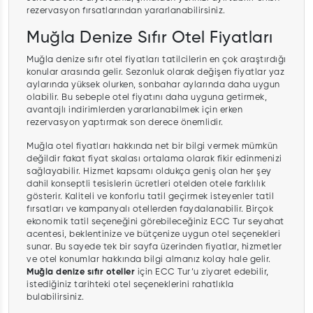
rezervasyon fırsatlarından yararlanabilirsiniz.
Muğla Denize Sıfır Otel Fiyatları
Muğla denize sıfır otel fiyatları tatilcilerin en çok araştırdığı
konular arasında gelir. Sezonluk olarak değişen fiyatlar yaz
aylarında yüksek olurken, sonbahar aylarında daha uygun
olabilir. Bu sebeple otel fiyatını daha uyguna getirmek,
avantajlı indirimlerden yararlanabilmek için erken
rezervasyon yaptırmak son derece önemlidir.
Muğla otel fiyatları hakkında net bir bilgi vermek mümkün
değildir fakat fiyat skalası ortalama olarak fikir edinmenizi
sağlayabilir. Hizmet kapsamı oldukça geniş olan her şey
dahil konseptli tesislerin ücretleri otelden otele farklılık
gösterir. Kaliteli ve konforlu tatil geçirmek isteyenler tatil
fırsatları ve kampanyalı otellerden faydalanabilir. Birçok
ekonomik tatil seçeneğini görebileceğiniz ECC Tur seyahat
acentesi, beklentinize ve bütçenize uygun otel seçenekleri
sunar. Bu sayede tek bir sayfa üzerinden fiyatlar, hizmetler
ve otel konumlar hakkında bilgi almanız kolay hale gelir.
Muğla denize sıfır oteller
için ECC Tur’u ziyaret edebilir,
istediğiniz tarihteki otel seçeneklerini rahatlıkla
bulabilirsiniz.