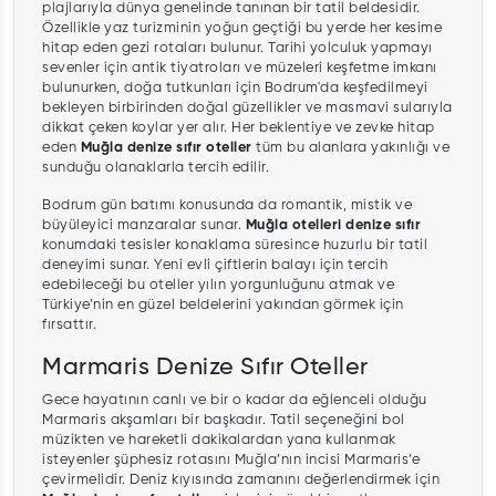
plajlarıyla dünya genelinde tanınan bir tatil beldesidir.
Özellikle yaz turizminin yoğun geçtiği bu yerde her kesime
hitap eden gezi rotaları bulunur. Tarihi yolculuk yapmayı
sevenler için antik tiyatroları ve müzeleri keşfetme imkanı
bulunurken, doğa tutkunları için Bodrum'da keşfedilmeyi
bekleyen birbirinden doğal güzellikler ve masmavi sularıyla
dikkat çeken koylar yer alır. Her beklentiye ve zevke hitap
eden
Muğla denize sıfır oteller
tüm bu alanlara yakınlığı ve
sunduğu olanaklarla tercih edilir.
Bodrum gün batımı konusunda da romantik, mistik ve
büyüleyici manzaralar sunar.
Muğla otelleri denize sıfır
konumdaki tesisler konaklama süresince huzurlu bir tatil
deneyimi sunar. Yeni evli çiftlerin balayı için tercih
edebileceği bu oteller yılın yorgunluğunu atmak ve
Türkiye’nin en güzel beldelerini yakından görmek için
fırsattır.
Marmaris Denize Sıfır Oteller
Gece hayatının canlı ve bir o kadar da eğlenceli olduğu
Marmaris akşamları bir başkadır. Tatil seçeneğini bol
müzikten ve hareketli dakikalardan yana kullanmak
isteyenler şüphesiz rotasını Muğla’nın incisi Marmaris’e
çevirmelidir. Deniz kıyısında zamanını değerlendirmek için