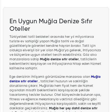
En Uygun Muğla Denize Sıfır
Oteller
Türkiye’deki tatil beldeleri arasında her yıl milyonlarca
turiste ev sahipliği yapan Muğla tarihi ve doğal
güzellikleriyle görenleri kendine hayran bırakır. Tatil için
oldukça elverişli bir yer olan Muğla’ya gelerek, ihtiyacınıza
ve bütçenize uygun otelleri tercih edebilirsiniz. Göz alıcı
manzaralara sahip
Muğla denize sıfır oteller
, tatilcilerin
beklentilerini karşılayan ve ihtiyaçlarına hitap eden hizmet
kalitesine sahiptir.
Ege denizinin ihtişamlı görüntüsüne manzarası olan
Muğla
denize sıfır oteller
, tatilcileri huzurun ve sakinliğin
doruklarına çıkarır. Muğla’da hem fiyat hem de hizmet
açısından misafir beklentilerini karşılayacak şekilde
tasarlanmış tesisler bulunur. Otel bünyesinde bulunan spa,
fitness ve eğlence mekanlarıyla vaktinizi dilediğiniz gibi
değerlendirerek ihtiyaçlarınızı karşılayabilir, sakin ve keyifli
dakikalar geçirebilirsiniz.
Muğla her şey dahil denize sıfır