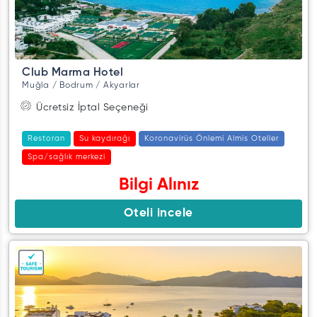
Club Marma Hotel
Muğla / Bodrum / Akyarlar
Ücretsiz İptal Seçeneği
Restoran
Su kaydırağı
Koronavirüs Önlemi Almis Oteller
Spa/sağlık merkezi
Bilgi Alınız
Oteli incele