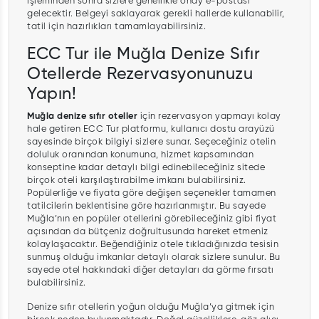
işleminden sonra sizlere genellikle onay e-postası
gelecektir. Belgeyi saklayarak gerekli hallerde kullanabilir,
tatil için hazırlıkları tamamlayabilirsiniz.
ECC Tur ile Muğla Denize Sıfır
Otellerde Rezervasyonunuzu
Yapın!
Muğla denize sıfır oteller
için rezervasyon yapmayı kolay
hale getiren ECC Tur platformu, kullanıcı dostu arayüzü
sayesinde birçok bilgiyi sizlere sunar. Seçeceğiniz otelin
doluluk oranından konumuna, hizmet kapsamından
konseptine kadar detaylı bilgi edinebileceğiniz sitede
birçok oteli karşılaştırabilme imkanı bulabilirsiniz.
Popülerliğe ve fiyata göre değişen seçenekler tamamen
tatilcilerin beklentisine göre hazırlanmıştır. Bu sayede
Muğla’nın en popüler otellerini görebileceğiniz gibi fiyat
açısından da bütçeniz doğrultusunda hareket etmeniz
kolaylaşacaktır. Beğendiğiniz otele tıkladığınızda tesisin
sunmuş olduğu imkanlar detaylı olarak sizlere sunulur. Bu
sayede otel hakkındaki diğer detayları da görme fırsatı
bulabilirsiniz.
Denize sıfır otellerin yoğun olduğu Muğla’ya gitmek için