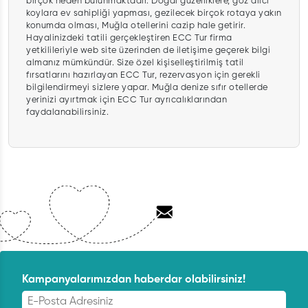
birçok neden bulunmaktadır. Doğal güzelliklere, göz alıcı
koylara ev sahipliği yapması, gezilecek birçok rotaya yakın
konumda olması, Muğla otellerini cazip hale getirir.
Hayalinizdeki tatili gerçekleştiren ECC Tur firma
yetkilileriyle web site üzerinden de iletişime geçerek bilgi
almanız mümkündür. Size özel kişiselleştirilmiş tatil
fırsatlarını hazırlayan ECC Tur, rezervasyon için gerekli
bilgilendirmeyi sizlere yapar. Muğla denize sıfır otellerde
yerinizi ayırtmak için ECC Tur ayrıcalıklarından
faydalanabilirsiniz.
Kampanyalarımızdan haberdar olabilirsiniz!