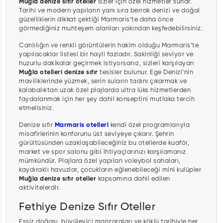
Muğla denize sıfır oteller
sizler için özel hizmetler sunar.
Tarihi ve modern yapıların yanı sıra berrak denizi ve doğal
güzelliklerin dikkat çektiği Marmaris’te daha önce
görmediğiniz muhteşem alanları yakından keşfedebilirsiniz.
Canlılığın ve renkli görüntülerin hakim olduğu Marmaris’te
yapılacaklar listesi bir hayli fazladır. Sakinliği seviyor ve
huzurlu dakikalar geçirmek istiyorsanız, sizleri karşılayan
Muğla otelleri denize sıfır
tesisler bulunur. Ege Denizi’nin
maviliklerinde yüzmek, serin suların tadını çıkarmak ve
kalabalıktan uzak özel plajlarda ultra lüks hizmetlerden
faydalanmak için her şey dahil konseptini mutlaka tercih
etmelisiniz.
Denize sıfır
Marmaris otelleri
kendi özel programlarıyla
misafirlerinin konforunu üst seviyeye çıkarır. Şehrin
gürültüsünden uzaklaşabileceğiniz bu otellerde kuaför,
market ve spor salonu gibi ihtiyaçlarınızı karşılamanız
mümkündür. Plajlara özel yapılan voleybol sahaları,
kaydıraklı havuzlar, çocukların eğlenebileceği mini kulüpler
Muğla denize sıfır oteller
kapsamına dahil edilen
aktivitelerdir.
Fethiye Denize Sıfır Oteller
Eşsiz doğası, büyüleyici manzaraları ve köklü tarihiyle her