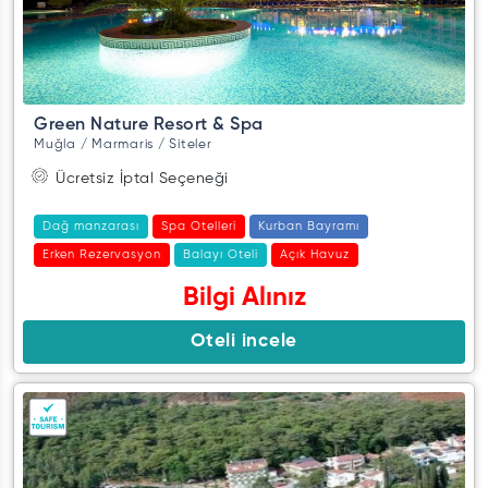
Green Nature Resort & Spa
Muğla / Marmaris / Siteler
Ücretsiz İptal Seçeneği
Dağ manzarası
Spa Otelleri
Kurban Bayramı
Erken Rezervasyon
Balayı Oteli
Açık Havuz
Kapalı Havuz
Açık Havuz (Sezonluk)
Su kaydırağı
Bilgi Alınız
Çocuk dostu
Koronavirüs Önlemi Almis Oteller
Oteli incele
Spa/sağlık merkezi