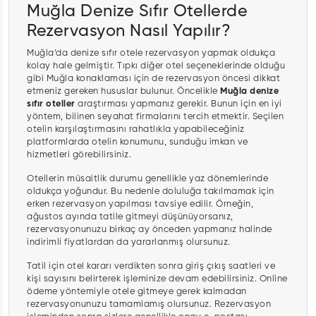
Muğla Denize Sıfır Otellerde
Rezervasyon Nasıl Yapılır?
Muğla’da denize sıfır otele rezervasyon yapmak oldukça
kolay hale gelmiştir. Tıpkı diğer otel seçeneklerinde olduğu
gibi Muğla konaklaması için de rezervasyon öncesi dikkat
etmeniz gereken hususlar bulunur. Öncelikle
Muğla denize
sıfır oteller
araştırması yapmanız gerekir. Bunun için en iyi
yöntem, bilinen seyahat firmalarını tercih etmektir. Seçilen
otelin karşılaştırmasını rahatlıkla yapabileceğiniz
platformlarda otelin konumunu, sunduğu imkan ve
hizmetleri görebilirsiniz.
Otellerin müsaitlik durumu genellikle yaz dönemlerinde
oldukça yoğundur. Bu nedenle doluluğa takılmamak için
erken rezervasyon yapılması tavsiye edilir. Örneğin,
ağustos ayında tatile gitmeyi düşünüyorsanız,
rezervasyonunuzu birkaç ay önceden yapmanız halinde
indirimli fiyatlardan da yararlanmış olursunuz.
Tatil için otel kararı verdikten sonra giriş çıkış saatleri ve
kişi sayısını belirterek işleminize devam edebilirsiniz. Online
ödeme yöntemiyle otele gitmeye gerek kalmadan
rezervasyonunuzu tamamlamış olursunuz. Rezervasyon