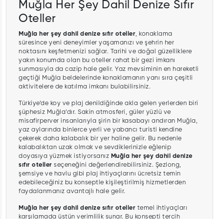
Muğla Her Şey Dahil Denize Sıfır
Oteller
Muğla her şey dahil denize sıfır oteller
, konaklama
süresince yeni deneyimler yaşamanızı ve şehrin her
noktasını keşfetmenizi sağlar. Tarihi ve doğal güzelliklere
yakın konumda olan bu oteller rahat bir gezi imkanı
sunmasıyla da cazip hale gelir. Yaz mevsiminin en hareketli
geçtiği Muğla beldelerinde konaklamanın yanı sıra çeşitli
aktivitelere de katılma imkanı bulabilirsiniz.
Türkiye’de koy ve plaj denildiğinde akla gelen yerlerden biri
şüphesiz Muğla’dır. Sakin atmosferi, güler yüzlü ve
misafirperver insanlarıyla şirin bir kasabayı andıran Muğla,
yaz aylarında binlerce yerli ve yabancı turisti kendine
çekerek daha kalabalık bir yer haline gelir. Bu nedenle
kalabalıktan uzak olmak ve sevdiklerinizle eğlenip
doyasıya yüzmek istiyorsanız
Muğla her şey dahil denize
sıfır oteller
seçeneğini değerlendirebilirsiniz. Şezlong,
şemsiye ve havlu gibi plaj ihtiyaçlarını ücretsiz temin
edebileceğiniz bu konseptle kişileştirilmiş hizmetlerden
faydalanmanız avantajlı hale gelir.
Muğla her şey dahil denize sıfır oteller
temel ihtiyaçları
karşılamada üstün verimlilik sunar. Bu konsepti tercih