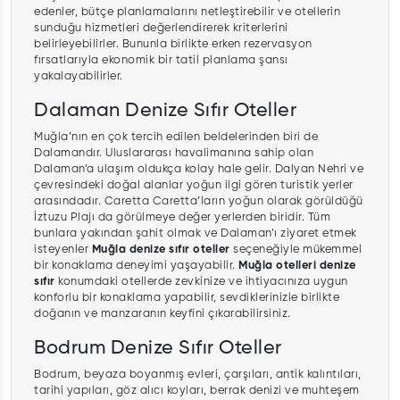
edenler, bütçe planlamalarını netleştirebilir ve otellerin
sunduğu hizmetleri değerlendirerek kriterlerini
belirleyebilirler. Bununla birlikte erken rezervasyon
fırsatlarıyla ekonomik bir tatil planlama şansı
yakalayabilirler.
Dalaman Denize Sıfır Oteller
Muğla’nın en çok tercih edilen beldelerinden biri de
Dalamandır. Uluslararası havalimanına sahip olan
Dalaman’a ulaşım oldukça kolay hale gelir. Dalyan Nehri ve
çevresindeki doğal alanlar yoğun ilgi gören turistik yerler
arasındadır. Caretta Caretta’ların yoğun olarak görüldüğü
İztuzu Plajı da görülmeye değer yerlerden biridir. Tüm
bunlara yakından şahit olmak ve Dalaman’ı ziyaret etmek
isteyenler
Muğla denize sıfır oteller
seçeneğiyle mükemmel
bir konaklama deneyimi yaşayabilir.
Muğla otelleri denize
sıfır
konumdaki otellerde zevkinize ve ihtiyacınıza uygun
konforlu bir konaklama yapabilir, sevdiklerinizle birlikte
doğanın ve manzaranın keyfini çıkarabilirsiniz.
Bodrum Denize Sıfır Oteller
Bodrum, beyaza boyanmış evleri, çarşıları, antik kalıntıları,
tarihi yapıları, göz alıcı koyları, berrak denizi ve muhteşem