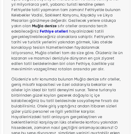
yıl milyonlarca yerli, yabancı turisti kendine çeken
Fethiye’de tatil yapmanın tam zamanı! Fethiye’de bulunan
Kelebekler Vadisi, Saklıkent Kanyonu, Kayaköy ve Likya
Mezarları görülmeye değerdir. Gezilecek yerlere oldukça
yakın olan
Muğla denize
sıfır oteller arasında tercih
edebileceğiniz
Fethiye otelleri
hayalinizdeki tatili
gerçekleştirebileceğiniz olanaklara sahiptir. Fethiye’nin
tarihi ve turistik yerlerini yakından görmek, lüks otelde
konaklayıp tesisin hizmetlerinden faydalanmak
istiyorsanız, Muğla otelleri tam da size göre. Ölüdeniz ile ün
kazanan ve masmavi deniziyle dünyanın en çok ziyaret
edilen tatil beldelerinden biri olan Fethiye, özellikle yaz
mevsiminin vazgeçilmez rotaları arasında yer alır.
Ölüdeniz'e sıfır konumda bulunan Muğla denize sıfır oteller,
geniş misafir kapasitesi ve özel odalarıyla bekarlar ve
aileler için ideal bir tatil deneyimi sunar. Tekne turlarıyla
birbirinden güzel koyları gezerek doğayla iç içe
kalabileceğiniz bu tatil beldesinde sosyalleşme fırsatı da
bulabilirsiniz. Otele giriş yaptığınız andan itibaren sizleri
güler yüzlü personel ve ilgili yetkililer karşılar.
Hayallerinizdeki tatil anlayışını gerçekleştiren ve
beklentilerinizi karşılayan lüks otellerde konforu yakından
hissedecek, zamanın nasıl geçtiğini anlamayacaksınız! O
sene bu sene diyorsanız, şimdiden yerinizi ayırtabilir erken