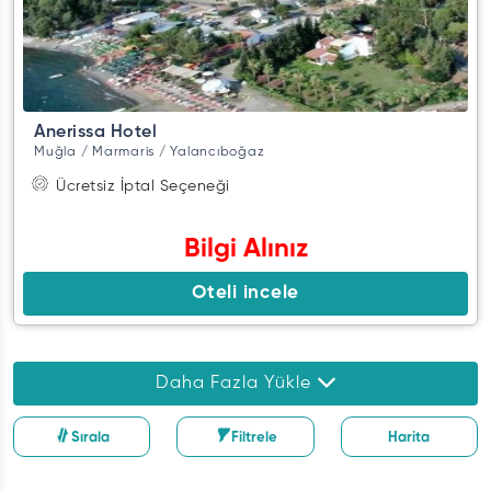
Anerissa Hotel
Muğla / Marmaris / Yalancıboğaz
Ücretsiz İptal Seçeneği
Bilgi Alınız
Oteli incele
Daha Fazla Yükle
Sırala
Filtrele
Harita