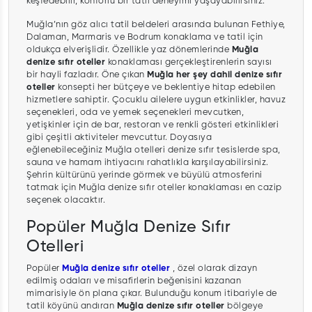
keşfedebilir, konforlu bir tatil deneyimi yaşayabilirsiniz.
Muğla’nın göz alıcı tatil beldeleri arasında bulunan Fethiye,
Dalaman, Marmaris ve Bodrum konaklama ve tatil için
oldukça elverişlidir. Özellikle yaz dönemlerinde
Muğla
denize sıfır oteller
konaklaması gerçekleştirenlerin sayısı
bir hayli fazladır. Öne çıkan
Muğla her şey dahil denize sıfır
oteller
konsepti her bütçeye ve beklentiye hitap edebilen
hizmetlere sahiptir. Çocuklu ailelere uygun etkinlikler, havuz
seçenekleri, oda ve yemek seçenekleri mevcutken,
yetişkinler için de bar, restoran ve renkli gösteri etkinlikleri
gibi çeşitli aktiviteler mevcuttur. Doyasıya
eğlenebileceğiniz Muğla otelleri denize sıfır tesislerde spa,
sauna ve hamam ihtiyacını rahatlıkla karşılayabilirsiniz.
Şehrin kültürünü yerinde görmek ve büyülü atmosferini
tatmak için Muğla denize sıfır oteller konaklaması en cazip
seçenek olacaktır.
Popüler Muğla Denize Sıfır
Otelleri
Popüler
Muğla denize sıfır oteller
, özel olarak dizayn
edilmiş odaları ve misafirlerin beğenisini kazanan
mimarisiyle ön plana çıkar. Bulunduğu konum itibariyle de
tatil köyünü andıran
Muğla denize sıfır oteller
bölgeye