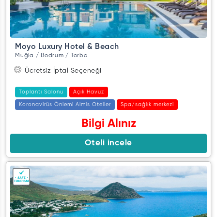
Moyo Luxury Hotel & Beach
Muğla / Bodrum / Torba
Ücretsiz İptal Seçeneği
Toplantı Salonu
Açık Havuz
Koronavirüs Önlemi Almis Oteller
Spa/sağlık merkezi
Bilgi Alınız
Oteli incele