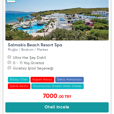
Salmakis Beach Resort Spa
Muğla / Bodrum / Merkez
Ultra Her Şey Dahil
0 - 11 Yaş Ücretsiz
Ücretsiz İptal Seçeneği
Balayı Oteli
Kapalı Havuz
Deniz manzarası
Çevre dostu
Koronavirüs Önlemi Almis Oteller
7000
.00 TRY
Oteli incele