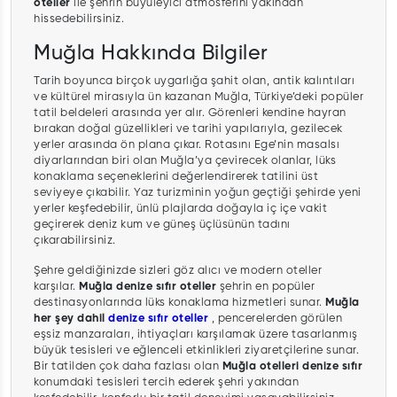
oteller
ile şehrin büyüleyici atmosferini yakından
hissedebilirsiniz.
Muğla Hakkında Bilgiler
Tarih boyunca birçok uygarlığa şahit olan, antik kalıntıları
ve kültürel mirasıyla ün kazanan Muğla, Türkiye’deki popüler
tatil beldeleri arasında yer alır. Görenleri kendine hayran
bırakan doğal güzellikleri ve tarihi yapılarıyla, gezilecek
yerler arasında ön plana çıkar. Rotasını Ege’nin masalsı
diyarlarından biri olan Muğla’ya çevirecek olanlar, lüks
konaklama seçeneklerini değerlendirerek tatilini üst
seviyeye çıkabilir. Yaz turizminin yoğun geçtiği şehirde yeni
yerler keşfedebilir, ünlü plajlarda doğayla iç içe vakit
geçirerek deniz kum ve güneş üçlüsünün tadını
çıkarabilirsiniz.
Şehre geldiğinizde sizleri göz alıcı ve modern oteller
karşılar.
Muğla denize sıfır oteller
şehrin en popüler
destinasyonlarında lüks konaklama hizmetleri sunar.
Muğla
her şey dahil
denize sıfır oteller
, pencerelerden görülen
eşsiz manzaraları, ihtiyaçları karşılamak üzere tasarlanmış
büyük tesisleri ve eğlenceli etkinlikleri ziyaretçilerine sunar.
Bir tatilden çok daha fazlası olan
Muğla otelleri denize sıfır
konumdaki tesisleri tercih ederek şehri yakından