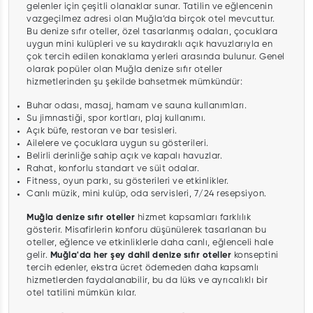
gelenler için çeşitli olanaklar sunar. Tatilin ve eğlencenin
vazgeçilmez adresi olan Muğla’da birçok otel mevcuttur.
Bu denize sıfır oteller, özel tasarlanmış odaları, çocuklara
uygun mini kulüpleri ve su kaydıraklı açık havuzlarıyla en
çok tercih edilen konaklama yerleri arasında bulunur. Genel
olarak popüler olan Muğla denize sıfır oteller
hizmetlerinden şu şekilde bahsetmek mümkündür:
Buhar odası, masaj, hamam ve sauna kullanımları.
Su jimnastiği, spor kortları, plaj kullanımı.
Açık büfe, restoran ve bar tesisleri.
Ailelere ve çocuklara uygun su gösterileri.
Belirli derinliğe sahip açık ve kapalı havuzlar.
Rahat, konforlu standart ve süit odalar.
Fitness, oyun parkı, su gösterileri ve etkinlikler.
Canlı müzik, mini kulüp, oda servisleri, 7/24 resepsiyon.
Muğla denize sıfır oteller
hizmet kapsamları farklılık
gösterir. Misafirlerin konforu düşünülerek tasarlanan bu
oteller, eğlence ve etkinliklerle daha canlı, eğlenceli hale
gelir.
Muğla'da her şey dahil denize sıfır oteller
konseptini
tercih edenler, ekstra ücret ödemeden daha kapsamlı
hizmetlerden faydalanabilir, bu da lüks ve ayrıcalıklı bir
otel tatilini mümkün kılar.