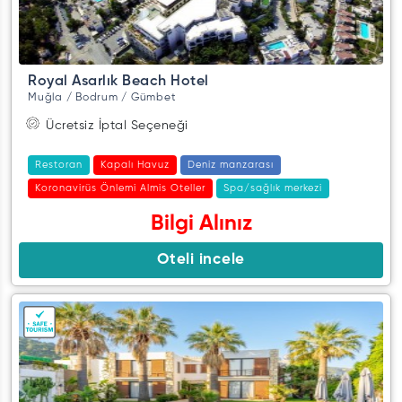
Royal Asarlık Beach Hotel
Muğla / Bodrum / Gümbet
Ücretsiz İptal Seçeneği
Restoran
Kapalı Havuz
Deniz manzarası
Koronavirüs Önlemi Almis Oteller
Spa/sağlık merkezi
Bilgi Alınız
Oteli incele