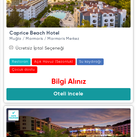
Caprice Beach Hotel
Muğla / Marmaris / Marmaris Merkez
Ücretsiz İptal Seçeneği
Restoran
Açık Havuz (Sezonluk)
Su kaydırağı
Çocuk dostu
Bilgi Alınız
Oteli incele