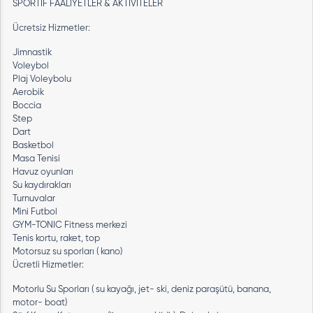
SPORTİF FAALİYETLER & AKTİVİTELER
Ücretsiz Hizmetler:
Jimnastik
Voleybol
Plaj Voleybolu
Aerobik
Boccia
Step
Dart
Basketbol
Masa Tenisi
Havuz oyunları
Su kaydırakları
Turnuvalar
Mini Futbol
GYM-TONIC Fitness merkezi
Tenis kortu, raket, top
Motorsuz su sporları ( kano)
Ücretli Hizmetler:
Motorlu Su Sporları ( su kayağı, jet- ski, deniz paraşütü, banana,
motor- boat)