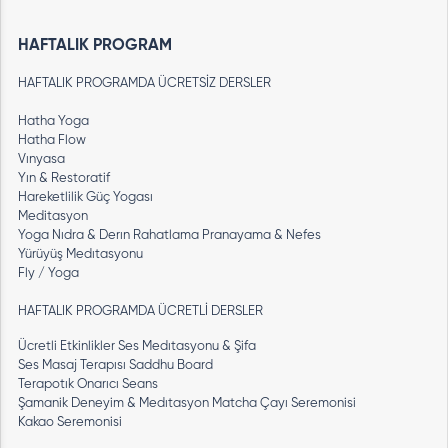
HAFTALIK PROGRAM
HAFTALIK PROGRAMDA ÜCRETSİZ DERSLER
Hatha Yoga
Hatha Flow
Vınyasa
Yın & Restoratif
Hareketlilik Güç Yogası
Meditasyon
Yoga Nıdra & Derın Rahatlama Pranayama & Nefes
Yürüyüş Medıtasyonu
Fly / Yoga
HAFTALIK PROGRAMDA ÜCRETLİ DERSLER
Ücretli Etkinlikler Ses Medıtasyonu & Şifa
Ses Masaj Terapısı Saddhu Board
Terapotık Onarıcı Seans
Şamanik Deneyim & Medıtasyon Matcha Çayı Seremonisi
Kakao Seremonisi