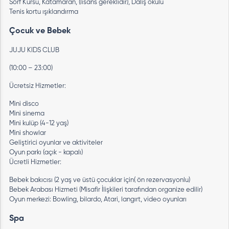
Sörf Kursu, Katamaran, (lisans gereklidir), Dalış okulu
Tenis kortu ışıklandırma
Çocuk ve Bebek
JUJU KIDS CLUB
(10:00 – 23:00)
Ücretsiz Hizmetler:
Mini disco
Mini sinema
Mini kulüp (4-12 yaş)
Mini showlar
Geliştirici oyunlar ve aktiviteler
Oyun parkı (açık - kapalı)
Ücretli Hizmetler:
Bebek bakıcısı (2 yaş ve üstü çocuklar için( ön rezervasyonlu)
Bebek Arabası Hizmeti (Misafir İlişkileri tarafından organize edilir)
Oyun merkezi: Bowling, bilardo, Atari, langırt, video oyunları
Spa