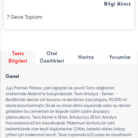
Bilgi Alınız
7 Gece Toplam
Tesis
Otel
Harita
Yorumlar
Bilgileri
Özellikleri
Genel
Juju Premier Palace; çam ağaçları ile çevrili Toros dağlarının
eteklerinde Akdeniz’le buluşmaktadır. Tesis Antalya - Kemer -
Beldibin’de denize sıfır konumu ve kendinize özel plajıyla, 90.000 m²
alana konumlanmıştır. Sıcak ve ılıman iklimi sayesinde sekiz ay denize
girilebilen bu cennetten bir köşede tatilin tadını doyasıya
çıkaracaksınız. Tesis Kemer’e 18 km, Antalya’ya 28 km, Antalya
Havaalanına 40 km mesafededir. Maksimum konforlu bir tatil
beklentisinde olan keyif düşkünlerine. Çiftler, bebekli aileler, balayı
çiftleri için mükemmel tercih. Tesis toplamda 423 odası ile misafirlerini