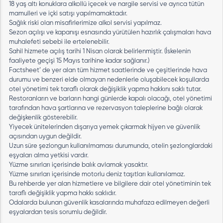
18 yaş altı konuklara alkollü içecek ve nargile servisi ve ayrıca tütün
mamulleri ve içki satışı yapılmamaktadır.
Sağlık riski olan misafirlerimize alkol servisi yapılmaz.
Sezon açılışı ve kapanışı esnasında yürütülen hazırlık çalışmaları hava
muhalefeti sebebi ile ertelenebilir.
Sahil hizmete açılış tarihi 1 Nisan olarak belirlenmiştir. (İskelenin
faaliyete geçişi 15 Mayıs tarihine kadar sağlanır.)
Factsheet’ de yer alan tüm hizmet saatlerinde ve çeşitlerinde hava
durumu ve benzeri elde olmayan nedenlerle oluşabilecek koşullarda
otel yönetimi tek taraflı olarak değişiklik yapma hakkını saklı tutar.
Restoranların ve barların hangi günlerde kapalı olacağı, otel yönetimi
tarafından hava şartlarına ve rezervasyon taleplerine bağlı olarak
değişkenlik gösterebilir.
Yiyecek ünitelerinden dışarıya yemek çıkarmak hijyen ve güvenlik
açısından uygun değildir.
Uzun süre şezlongun kullanılmaması durumunda, otelin şezlonglardaki
eşyaları alma yetkisi vardır.
Yüzme sınırları içerisinde balık avlamak yasaktır.
Yüzme sınırları içerisinde motorlu deniz taşıtları kullanılamaz.
Bu rehberde yer alan hizmetlere ve bilgilere dair otel yönetiminin tek
taraflı değişiklik yapma hakkı saklıdır.
Odalarda bulunan güvenlik kasalarında muhafaza edilmeyen değerli
eşyalardan tesis sorumlu değildir.