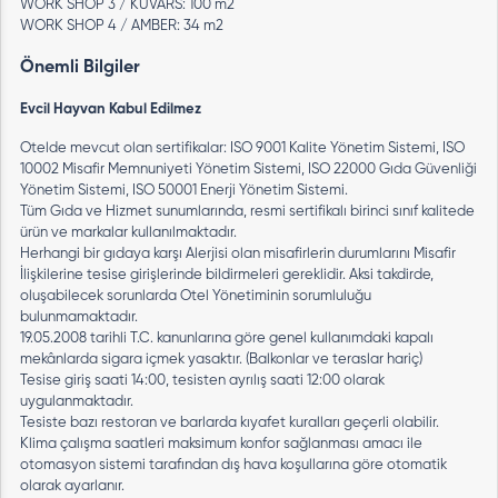
WORK SHOP 3 / KUVARS: 100 m2
WORK SHOP 4 / AMBER: 34 m2
Önemli Bilgiler
Evcil Hayvan Kabul Edilmez
Otelde mevcut olan sertifikalar: ISO 9001 Kalite Yönetim Sistemi, ISO
10002 Misafir Memnuniyeti Yönetim Sistemi, ISO 22000 Gıda Güvenliği
Yönetim Sistemi, ISO 50001 Enerji Yönetim Sistemi.
Tüm Gıda ve Hizmet sunumlarında, resmi sertifikalı birinci sınıf kalitede
ürün ve markalar kullanılmaktadır.
Herhangi bir gıdaya karşı Alerjisi olan misafirlerin durumlarını Misafir
İlişkilerine tesise girişlerinde bildirmeleri gereklidir. Aksi takdirde,
oluşabilecek sorunlarda Otel Yönetiminin sorumluluğu
bulunmamaktadır.
19.05.2008 tarihli T.C. kanunlarına göre genel kullanımdaki kapalı
mekânlarda sigara içmek yasaktır. (Balkonlar ve teraslar hariç)
Tesise giriş saati 14:00, tesisten ayrılış saati 12:00 olarak
uygulanmaktadır.
Tesiste bazı restoran ve barlarda kıyafet kuralları geçerli olabilir.
Klima çalışma saatleri maksimum konfor sağlanması amacı ile
otomasyon sistemi tarafından dış hava koşullarına göre otomatik
olarak ayarlanır.