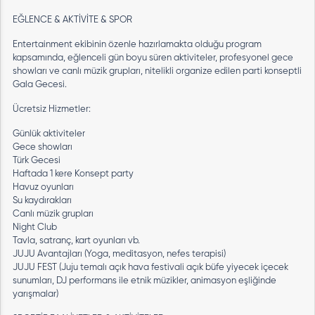
EĞLENCE & AKTİVİTE & SPOR
Entertainment ekibinin özenle hazırlamakta olduğu program
kapsamında, eğlenceli gün boyu süren aktiviteler, profesyonel gece
showları ve canlı müzik grupları, nitelikli organize edilen parti konseptli
Gala Gecesi.
Ücretsiz Hizmetler:
Günlük aktiviteler
Gece showları
Türk Gecesi
Haftada 1 kere Konsept party
Havuz oyunları
Su kaydırakları
Canlı müzik grupları
Night Club
Tavla, satranç, kart oyunları vb.
JUJU Avantajları (Yoga, meditasyon, nefes terapisi)
JUJU FEST (Juju temalı açık hava festivali açık büfe yiyecek içecek
sunumları, DJ performans ile etnik müzikler, animasyon eşliğinde
yarışmalar)