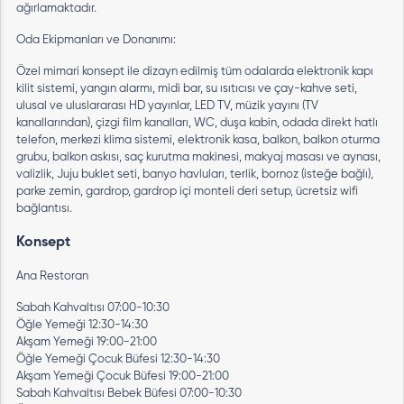
ağırlamaktadır.
Oda Ekipmanları ve Donanımı:
Özel mimari konsept ile dizayn edilmiş tüm odalarda elektronik kapı
kilit sistemi, yangın alarmı, midi bar, su ısıtıcısı ve çay-kahve seti,
ulusal ve uluslararası HD yayınlar, LED TV, müzik yayını (TV
kanallarından), çizgi film kanalları, WC, duşa kabin, odada direkt hatlı
telefon, merkezi klima sistemi, elektronik kasa, balkon, balkon oturma
grubu, balkon askısı, saç kurutma makinesi, makyaj masası ve aynası,
valizlik, Juju buklet seti, banyo havluları, terlik, bornoz (isteğe bağlı),
parke zemin, gardrop, gardrop içi monteli deri setup, ücretsiz wifi
bağlantısı.
Konsept
Ana Restoran
Sabah Kahvaltısı 07:00-10:30
Öğle Yemeği 12:30-14:30
Akşam Yemeği 19:00-21:00
Öğle Yemeği Çocuk Büfesi 12:30-14:30
Akşam Yemeği Çocuk Büfesi 19:00-21:00
Sabah Kahvaltısı Bebek Büfesi 07:00-10:30