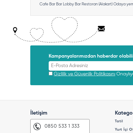
Cafe Bar
Bar
Lobby Bar
Restoran (Alakart)
Odaya yeme
Kampanyalarımızdan haberdar olabilir
Gizlilik ve Güvenlik Politikasını
Onaylı
İletişim
Kategor
Tatil
0850 533 1 333
Yurt İçi O