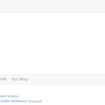
KVKK
Ecc Blog
rini kullanır.
n
Gizlilik Politikamızı
okuyunuz.