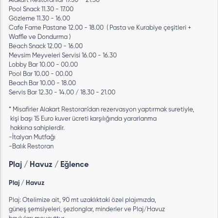
Alakart Restoranlar 19.30 – 21.30
Pool Snack 11.30 - 17.00
Gözleme 11.30 - 16.00
Cafe Fame Pastane 12.00 - 18.00 ( Pasta ve Kurabiye çeşitleri +
Waffle ve Dondurma )
Beach Snack 12.00 - 16.00
Mevsim Meyveleri Servisi 16.00 - 16.30
Lobby Bar 10.00 - 00.00
Pool Bar 10.00 - 00.00
Beach Bar 10.00 - 18.00
Servis Bar 12.30 - 14.00 / 18.30 - 21.00
* Misafirler Alakart Restoran’dan rezervasyon yaptırmak suretiyle,
kişi başı 15 Euro kuver ücreti karşılığında yararlanma
hakkına sahiplerdir.
-İtalyan Mutfağı
-Balık Restoran
Plaj / Havuz / Eğlence
Plaj / Havuz
Plaj: Otelimize ait, 90 mt uzaklıktaki özel plajımızda,
güneş şemsiyeleri, şezlonglar, minderler ve Plaj/Havuz