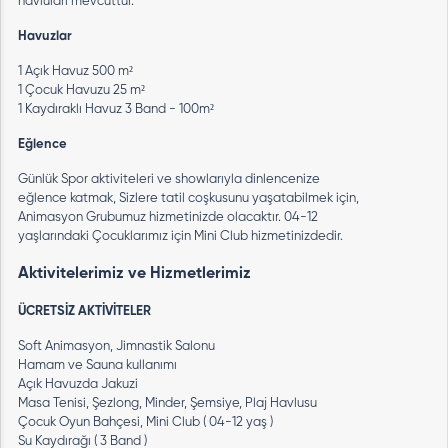
havluları mevcuttur.
Havuzlar
1 Açık Havuz 500 m²
1 Çocuk Havuzu 25 m²
1 Kaydıraklı Havuz 3 Band - 100m²
Eğlence
Günlük Spor aktiviteleri ve showlarıyla dinlencenize
eğlence katmak, Sizlere tatil coşkusunu yaşatabilmek için,
Animasyon Grubumuz hizmetinizde olacaktır. 04-12
yaşlarındaki Çocuklarımız için Mini Club hizmetinizdedir.
Aktivitelerimiz ve Hizmetlerimiz
ÜCRETSİZ AKTİVİTELER
Soft Animasyon, Jimnastik Salonu
Hamam ve Sauna kullanımı
Açık Havuzda Jakuzi
Masa Tenisi, Şezlong, Minder, Şemsiye, Plaj Havlusu
Çocuk Oyun Bahçesi, Mini Club ( 04-12 yaş )
Su Kaydırağı ( 3 Band )