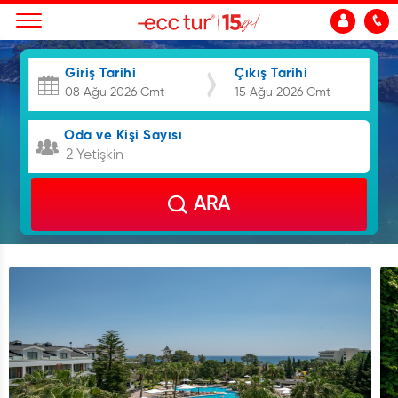
Giriş Tarihi
Çıkış Tarihi
Oda ve Kişi Sayısı
2 Yetişkin
ARA