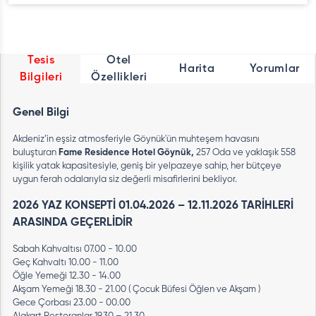
Tesis
Otel
Harita
Yorumlar
Bilgileri
Özellikleri
Genel Bilgi
Akdeniz’in eşsiz atmosferiyle Göynük'ün muhteşem havasını
buluşturan
Fame Residence Hotel Göynük,
257 Oda ve yaklaşık 558
kişilik yatak kapasitesiyle, geniş bir yelpazeye sahip, her bütçeye
uygun ferah odalarıyla siz değerli misafirlerini bekliyor.
2026 YAZ KONSEPTİ 01.04.2026 – 12.11.2026 TARİHLERİ
ARASINDA GEÇERLİDİR
Sabah Kahvaltısı 07.00 - 10.00
Geç Kahvaltı 10.00 - 11.00
Öğle Yemeği 12.30 - 14.00
Akşam Yemeği 18.30 - 21.00 ( Çocuk Büfesi Öğlen ve Akşam )
Gece Çorbası 23.00 - 00.00