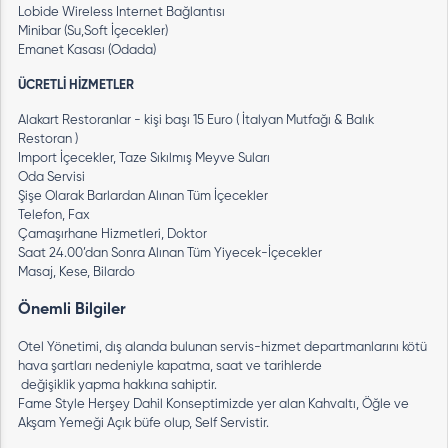
Lobide Wireless Internet Bağlantısı
Minibar (Su,Soft İçecekler)
Emanet Kasası (Odada)
ÜCRETLİ HİZMETLER
Alakart Restoranlar - kişi başı 15 Euro ( İtalyan Mutfağı & Balık
Restoran )
Import İçecekler, Taze Sıkılmış Meyve Suları
Oda Servisi
Şişe Olarak Barlardan Alınan Tüm İçecekler
Telefon, Fax
Çamaşırhane Hizmetleri, Doktor
Saat 24.00’dan Sonra Alınan Tüm Yiyecek-İçecekler
Masaj, Kese, Bilardo
Önemli Bilgiler
Otel Yönetimi, dış alanda bulunan servis-hizmet departmanlarını kötü
hava şartları nedeniyle kapatma, saat ve tarihlerde
değişiklik yapma hakkına sahiptir.
Fame Style Herşey Dahil Konseptimizde yer alan Kahvaltı, Öğle ve
Akşam Yemeği Açık büfe olup, Self Servistir.