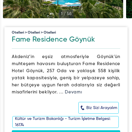
1
/
56
Otelleri > Otelleri > Otelleri
Fame Residence Göynük
Akdeniz’in eşsiz atmosferiyle Göynük'ün
muhteşem havasını buluşturan Fame Residence
Hotel Göynük, 257 Oda ve yaklaşık 558 kişilik
yatak kapasitesiyle, geniş bir yelpazeye sahip,
her bütçeye uygun ferah odalarıyla siz değerli
misafirlerini bekliyor. ...
Devamı
Biz Sizi Arayalım
Kültür ve Turizm Bakanlığı - Turizm İşletme Belgesi:
16174