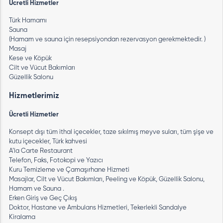
Ücretli Hizmetler
Türk Hamamı
Sauna
(Hamam ve sauna için resepsiyondan rezervasyon gerekmektedir. )
Masaj
Kese ve Köpük
Cilt ve Vücut Bakımları
Güzellik Salonu
Hizmetlerimiz
Ücretli Hizmetler
Konsept dışı tüm ithal içecekler, taze sıkılmış meyve suları, tüm şişe ve
kutu içecekler, Türk kahvesi
A’la Carte Restaurant
Telefon, Faks, Fotokopi ve Yazıcı
Kuru Temizleme ve Çamaşırhane Hizmeti
Masajlar, Cilt ve Vücut Bakımları, Peeling ve Köpük, Güzellik Salonu,
Hamam ve Sauna .
Erken Giriş ve Geç Çıkış
Doktor, Hastane ve Ambulans Hizmetleri, Tekerlekli Sandalye
Kiralama