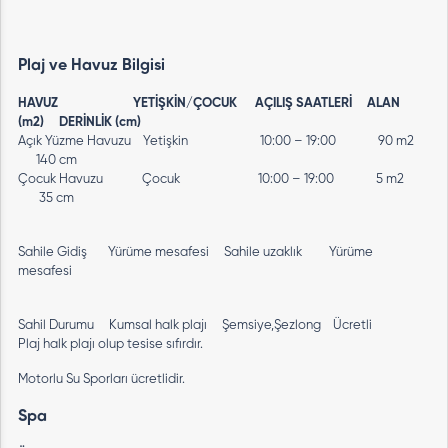
Plaj ve Havuz Bilgisi
HAVUZ YETİŞKİN/ÇOCUK AÇILIŞ SAATLERİ ALAN
(m2) DERİNLİK (cm)
Açık Yüzme Havuzu Yetişkin 10:00 – 19:00 90 m2
140 cm
Çocuk Havuzu Çocuk 10:00 – 19:00 5 m2
35 cm
Sahile Gidiş Yürüme mesafesi Sahile uzaklık Yürüme
mesafesi
Sahil Durumu Kumsal halk plajı Şemsiye,Şezlong Ücretli
Plaj halk plajı olup tesise sıfırdır.
Motorlu Su Sporları ücretlidir.
Spa