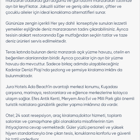
manzaralı odalarda gün doğumu ve gün batımı manzaraları tatilinize
ayrı bir keyif katar. Jakuzili süitler ve geniş aile odaları, çiftler ve
çocuklu aileler için ideal konaklama alternatifleri sunar.
Gününüze zengin içerikli Her şey dahil konseptiyle sunulan lezzetli
yemekler eşliğinde deniz manzarasının tadını çıkarabilirsiniz. Ayrıca
tesisin alakart restoranında Ege mutfağından seçkin tatlar ve taze
deniz ürünleri servis edilmektedir.
Teras katında bulunan deniz manzaralı açık yüzme havuzu, otelin en
beğenilen alanlarından biridir. Ayrıca çocuklar için ayrı bir yüzme
havuzu da mevcuttur. Sadece birkaç adımda ulaşabileceğiniz
Kadınlar Denizi Plajı’nda şezlong ve şemsiye kiralama imkânı da
bulunmaktadır.
Jura Hotels Ada Beach’in avantajlı merkezi konumu, Kuşadası
çarşısına, marinaya, restoranlara ve eğlence merkezlerine kolayca
ulaşım sağlar. Efes Antik Kenti, Meryem Ana Evi ve Milli Park gibi önemli
turistik noktalara günübirlik geziler yapma imkânınız da vardır.
Otel; 24 saat resepsiyon, araç kiralama,doktor hizmeti, toplantı
salonları ve çamaşırhane gibi olanaklarla misafirlerinin tüm
ihtiyaçlarına cevap vermektedir. Güler yüzlü personeli ve yüksek
hijyen standartlarıyla öne çıkan tesis, konuklarına konforlu ve güvenli
bir tatil vadediyor.