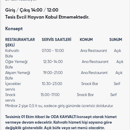
Giriş / Çıkış 14:00 / 12:00
Tesis Evcil Hayvan Kabul Etmemektedir.
Konsept
RESTAURANTLAR SERVİS SAATLERİ KONUM SUNUM
ŞEKLİ
Kahvaltı 07:00 - 10:00 Ana Restaurant Açık
Büfe
Öğle Yemeği 12:30-14:00 Ana Restaurant Açık
Büfe
Akşam Yemeği 19:00-21:00 Ana Restaurant Açık
Büfe
İçecekler 10.30-23:00 Snack Bar Self
servis
Snack 15:00-17:00 Snack Bar Self
servis
Minibar 2 şişe 0,5 lt su, sadece giriş gününde ücretsiz doldurulur.
Tesisimiz 01 Ekim itibari ile ODA KAHVALTI konsept olarak hizmet
vermeye devam edecektir. Kahvaltı hizmeti kişi sayısına göre
değişiklik gösterebilir. Açık büfe veya set menü olacaktır.