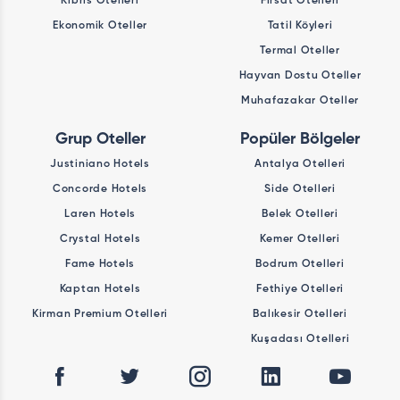
Kıbrıs Otelleri
Fırsat Otelleri
Ekonomik Oteller
Tatil Köyleri
Termal Oteller
Hayvan Dostu Oteller
Muhafazakar Oteller
Grup Oteller
Popüler Bölgeler
Justiniano Hotels
Antalya Otelleri
Concorde Hotels
Side Otelleri
Laren Hotels
Belek Otelleri
Crystal Hotels
Kemer Otelleri
Fame Hotels
Bodrum Otelleri
Kaptan Hotels
Fethiye Otelleri
Kirman Premium Otelleri
Balıkesir Otelleri
Kuşadası Otelleri