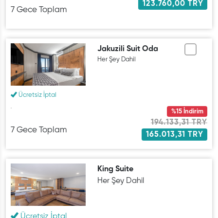
123.760,00 TRY
7 Gece Toplam
Jakuzili Suit Oda
Her Şey Dahil
Ücretsiz İptal
%15 İndirim
194.133,31 TRY
7 Gece Toplam
165.013,31 TRY
King Suite
Her Şey Dahil
Ücretsiz İptal