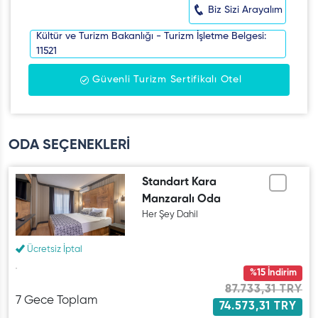
Biz Sizi Arayalım
Kültür ve Turizm Bakanlığı - Turizm İşletme Belgesi:
11521
Güvenli Turizm Sertifikalı Otel
ODA SEÇENEKLERİ
Standart Kara
Manzaralı Oda
Her Şey Dahil
Ücretsiz İptal
%15 İndirim
87.733,31 TRY
7 Gece Toplam
74.573,31 TRY